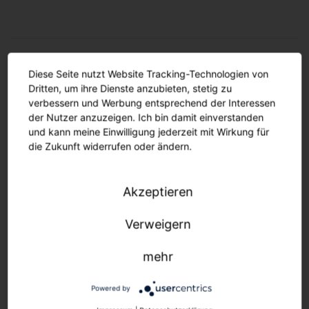
Diese Seite nutzt Website Tracking-Technologien von
Wie viel Arbeit dürfen wir Ihnen
Dritten, um ihre Dienste anzubieten, stetig zu
abnehmen?
verbessern und Werbung entsprechend der Interessen
der Nutzer anzuzeigen. Ich bin damit einverstanden
und kann meine Einwilligung jederzeit mit Wirkung für
die Zukunft widerrufen oder ändern.
Akzeptieren
Verweigern
1 Ansprechpartner – Ihr
mehr
Ansprechpartner! Für das
gesamte Projekt. Zu jeder
Powered by
Zeit.