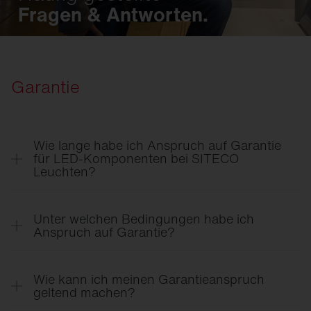
Fragen & Antworten.
Garantie
Wie lange habe ich Anspruch auf Garantie
für LED-Komponenten bei SITECO
Leuchten?
Für Produkte mit einer Nennlebensdauer ≥ 50.000
Betriebsstunden gewährt SITECO eine Garantie
Unter welchen Bedingungen habe ich
über einen Zeitraum von 5 Jahren entsprechend
Anspruch auf Garantie?
den Garantiebedingungen. Diese Garantie bezieht
Die Garantie gilt unter den folgenden Bedingungen:
sich auf alle LED-Module, LED-Betriebsgeräte und
Wie kann ich meinen Garantieanspruch
sonstige LED-Komponenten, die in Leuchten
Die Produkte werden in Übereinstimmung mit
geltend machen?
eingesetzt sind für die eine Nennlebensdauer
den Produktinformationen und