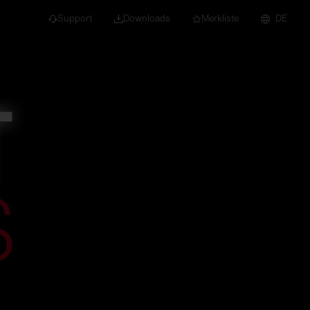
Support
Downloads
Merkliste
DE
dert für Neubau und
euchten
Downlights
nleuchten
Strahler und
Stromschienen
Einbauleuchten
Anbauleuchten
Hängeleuchten
Wand- und
Deckenleuchten
Lichtbandsysteme