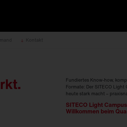
(
GModG)
seinsätze und
Ersatzteile
Europäische Gebäuderichtlinie
EPBD
d
Ausleger
agement
Aussenleuchten
emand
Kontakt
rkt.
Fundiertes Know-how, komp
Formate: Der SITECO Light C
heute stark macht – praxisna
SITECO Light Campus
Willkommen beim Qua