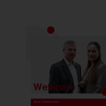
FL
21