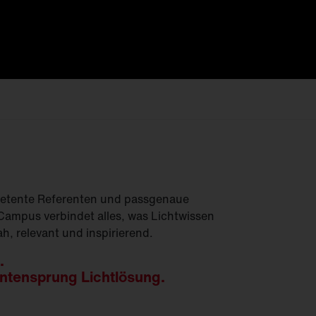
Feucht­raum­leuchten
Hallenleuchten
Lichtmanagement
Innenleuchten
Gebäudenahes
Licht
etente Referenten und passgenaue
ampus verbindet alles, was Lichtwissen
h, relevant und inspirierend.
.
ntensprung Lichtlösung.