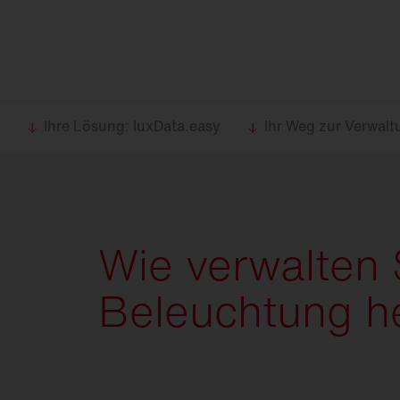
Lebens­mittel­industrie
Die Plattform für d
Lichtbandsysteme
Lichtbandsysteme
Sanierung
Feucht­raum­leuchten
25 Jahre
Monsun
Maste un
Reinraumleuchten
DL 11
iQ
Lichtman
Ballwurfsichere
DL 50
iQ
Leuchten
Ihre Lösung: luxData.easy
Ihr Weg zur Verwal
Explosionsgeschützte
DL 500
iQ
Leuchten
Hallenleuchten
SL 11
iQ
Sanierungseinsätze
SL 21
iQ
Wie verwalten 
Spiegel-Werfer-
SL
31
Systeme
Beleuchtung h
Lichtmanagement
Modul 540
iQ
Innenleuchten
Gebäudenahes
Glocke
iQ
Licht
Sicherheitsbeleuchtung
SiCompact
31
FL
11