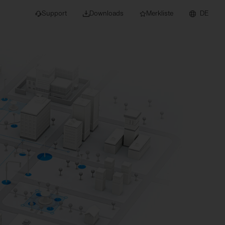
Support
Downloads
Merkliste
DE
dert für Neubau und
euchten
Downlights
nleuchten
Strahler und
Stromschienen
Einbauleuchten
Anbauleuchten
Hängeleuchten
Wand- und
Deckenleuchten
Lichtbandsysteme