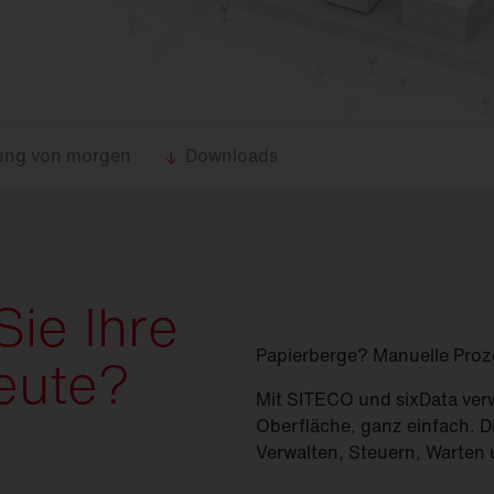
(
GModG)
ie Smart City.
seinsätze und
Ersatzteile
Europäische Gebäuderichtlinie
EPBD
d
Ausleger
agement
Aussenleuchten
tung von morgen
Downloads
Sie Ihre
Papierberge? Manuelle Proz
eute?
Mit SITECO und sixData verwa
Oberfläche, ganz einfach. D
Verwalten, Steuern, Warten 