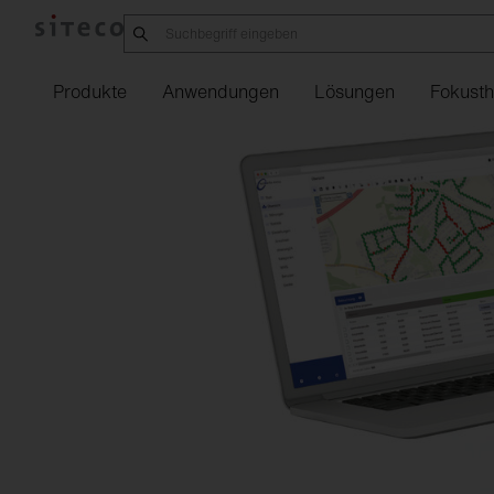
Produkte
Anwendungen
Lösungen
Fokust
Downlights
Produzierende
Office
21
Kontaktformular
Connect
Sanieren mit
Indoor
Mastleuch
SITEC
Übersi
Straße
Industrie
SITECO
iQ
Strahler und
Silica
Familie
Stromschienen
Auftragsservice
Connect
Sanierungseinsätze
Outdoor
Seilleucht
Stelle
Urban
Logistik
sixData
Raum
Einbauleuchten
Lunis R
Sanierungskit
Reklamationsformular
Außenbeleuchtung
Lichtstele
Ausbil
s
Data
Intelligent
Center
Play
Anbauleuchten
Spot
Unsere
Standorte
Sportbeleuchtung
Pollerleuc
Studiu
sa
Parkhäuser
Hängeleuchten
Lunis
Tunnelbeleuchtung
Wand- un
Events
s
Pharma &
Chemie
Stehleuchten
Apollon
Scheinwer
sixData.
Landwirtschaft
Wand- und
Highbay
Deckenleuchten
Tunnelleuc