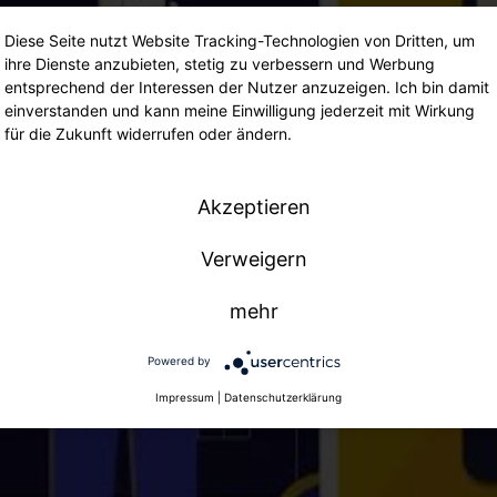
Diese Seite nutzt Website Tracking-Technologien von Dritten, um
ihre Dienste anzubieten, stetig zu verbessern und Werbung
Wir benötigen Ihre Zustimmung, um den
entsprechend der Interessen der Nutzer anzuzeigen. Ich bin damit
Youtube-Service zu laden!
einverstanden und kann meine Einwilligung jederzeit mit Wirkung
Wir verwenden einen Service eines Drittanbieters, um
für die Zukunft widerrufen oder ändern.
Videoinhalte einzubetten. Dieser Service kann Daten zu
Ihren Aktivitäten sammeln. Bitte lesen Sie die Details durch
und stimmen Sie der Nutzung des Service zu, um dieses
Akzeptieren
Video anzusehen.
Verweigern
Mehr Informationen
Akzeptieren
mehr
Powered by
Usercentrics Consent Management Platform
Powered by
Impressum
|
Datenschutzerklärung