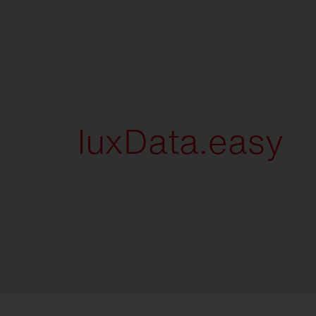
FL
21
luxData.easy