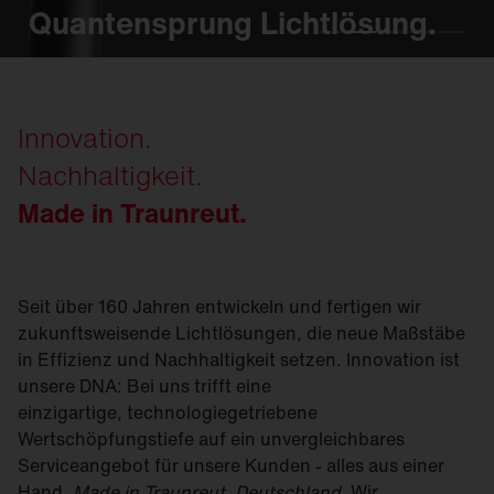
Quantensprung Lichtlösung.
Quantensprung Lichtlösung.
Quantensprung Lichtlösung.
Quantensprung Lichtlösung.
Quantensprung Lichtlösung.
Innovation.
Nachhaltigkeit.
Made in Traunreut.
Seit über 160 Jahren entwickeln und fertigen wir
zukunftsweisende Lichtlösungen, die neue Maßstäbe
in Effizienz und Nachhaltigkeit setzen. Innovation ist
unsere DNA: Bei uns trifft eine
einzigartige, technologiegetriebene
Wertschöpfungstiefe auf ein unvergleichbares
Serviceangebot für unsere Kunden - alles aus einer
Hand,
Made in Traunreut, Deutschland
. Wir