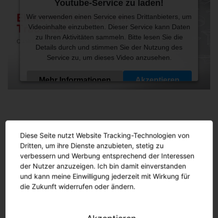
Youtube-Service zu laden!
Wir verwenden einen Service eines Drittanbieters, um
Videoinhalte einzubetten. Dieser Service kann Daten
zu Ihren Aktivitäten sammeln. Bitte lesen Sie die
Details durch und stimmen Sie der Nutzung des
Service zu, um dieses Video anzusehen.
Mehr Informationen
Akzeptieren
Powered by
Usercentrics Consent Management
Platform
Maximale Wertschöpfungstiefe
durch
In-house Fertigung.
Diese Seite nutzt Website Tracking-Technologien von
Dritten, um ihre Dienste anzubieten, stetig zu
verbessern und Werbung entsprechend der Interessen
der Nutzer anzuzeigen. Ich bin damit einverstanden
Maximale Wertschöpfungstiefe trifft auf
und kann meine Einwilligung jederzeit mit Wirkung für
technologische Finesse. Wir sind stolz darauf, unsere
die Zukunft widerrufen oder ändern.
Lichtlösungen ganzheitlich in Traunreut zu
produzieren und haben mit dem Aufbau unserer