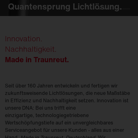
Quantensprung Lichtlösung.
Quantensprung Lichtlösung.
Quantensprung Lichtlösung.
Quantensprung Lichtlösung.
Quantensprung Lichtlösung.
Innovation.
Nachhaltigkeit.
Made in Traunreut.
Seit über 160 Jahren entwickeln und fertigen wir
zukunftsweisende Lichtlösungen, die neue Maßstäbe
in Effizienz und Nachhaltigkeit setzen. Innovation ist
unsere DNA: Bei uns trifft eine
einzigartige, technologiegetriebene
Wertschöpfungstiefe auf ein unvergleichbares
Serviceangebot für unsere Kunden - alles aus einer
Hand,
Made in Traunreut, Deutschland
. Wir