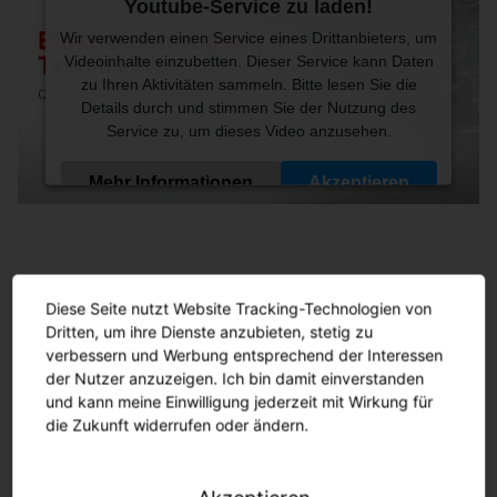
Youtube-Service zu laden!
Wir verwenden einen Service eines Drittanbieters, um
Videoinhalte einzubetten. Dieser Service kann Daten
zu Ihren Aktivitäten sammeln. Bitte lesen Sie die
Details durch und stimmen Sie der Nutzung des
Service zu, um dieses Video anzusehen.
Mehr Informationen
Akzeptieren
Powered by
Usercentrics Consent Management
Platform
Maximale Wertschöpfungstiefe
durch
In-house Fertigung.
Diese Seite nutzt Website Tracking-Technologien von
Dritten, um ihre Dienste anzubieten, stetig zu
verbessern und Werbung entsprechend der Interessen
der Nutzer anzuzeigen. Ich bin damit einverstanden
Maximale Wertschöpfungstiefe trifft auf
und kann meine Einwilligung jederzeit mit Wirkung für
technologische Finesse. Wir sind stolz darauf, unsere
die Zukunft widerrufen oder ändern.
Lichtlösungen ganzheitlich in Traunreut zu
produzieren und haben mit dem Aufbau unserer