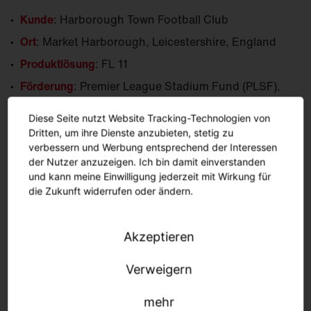
Kunde
: Harborough Town Football Club
Ort
: Market Harborough, Leicestershire, England
Produktlösung
: FL 11
Förderung
: Premier League Stadium Fund (PLSF),
Energy Fund
Diese Seite nutzt Website Tracking-Technologien von
Jahr
: 2024
Dritten, um ihre Dienste anzubieten, stetig zu
verbessern und Werbung entsprechend der Interessen
der Nutzer anzuzeigen. Ich bin damit einverstanden
und kann meine Einwilligung jederzeit mit Wirkung für
die Zukunft widerrufen oder ändern.
Akzeptieren
Verweigern
mehr