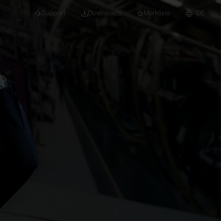
Support
Downloads
Merkliste
DE
dert für Neubau und
euchten
Downlights
nleuchten
Strahler und
Stromschienen
Einbauleuchten
Anbauleuchten
Hängeleuchten
Wand- und
Deckenleuchten
Lichtbandsysteme