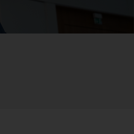
Feucht­raum­leuchten
Hallenleuchten
Lichtmanagement
Innenleuchten
Gebäudenahes
Licht