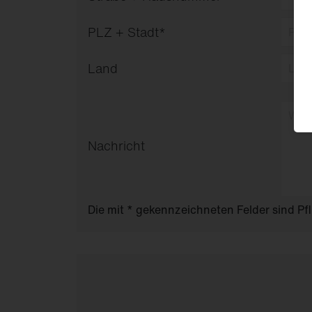
PLZ + Stadt
*
Land
Nachricht
Die mit * gekennzeichneten Felder sind Pf