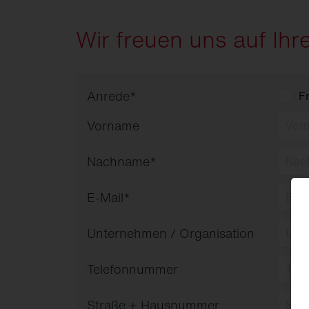
Wir freuen uns auf Ihr
Anrede
*
F
Vorname
Nachname
*
E-Mail
*
Unternehmen / Organisation
Telefonnummer
Straße + Hausnummer