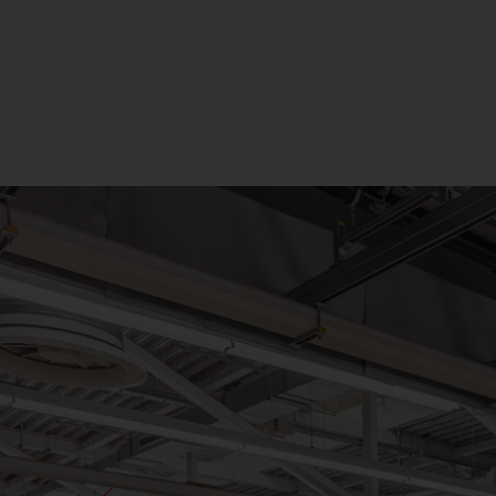
FL
21