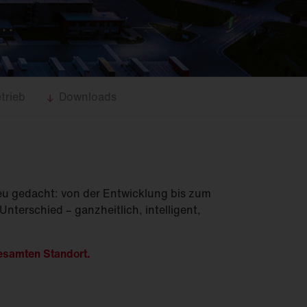
Feucht­raum­leuchten
Hallenleuchten
Lichtmanagement
Innenleuchten
Gebäudenahes
Licht
trieb
Downloads
eu gedacht: von der Entwicklung bis zum
terschied – ganzheitlich, intelligent,
esamten Standort.