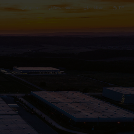
Support
Downloads
Merkliste
DE
dert für Neubau und
euchten
Downlights
nleuchten
Strahler und
Stromschienen
Einbauleuchten
Anbauleuchten
Hängeleuchten
Wand- und
Deckenleuchten
Lichtbandsysteme