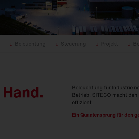
(
GModG)
seinsätze und
Ersatzteile
Europäische Gebäuderichtlinie
EPBD
d
Ausleger
agement
Aussenleuchten
Beleuchtung
Steuerung
Projekt
Be
r Hand.
Beleuchtung für Industrie n
Betrieb. SITECO macht den Un
effizient.
Ein Quantensprung für den g