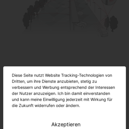
Intelligent. Vollvernetzt. 100 %
Diese Seite nutzt Website Tracking-Technologien von
flexibel.
Dritten, um ihre Dienste anzubieten, stetig zu
verbessern und Werbung entsprechend der Interessen
der Nutzer anzuzeigen. Ich bin damit einverstanden
SL 31 bietet Zhaga und NEMA (7pin)-Schnittstellen -
und kann meine Einwilligung jederzeit mit Wirkung für
Lösungen, mit denen Sie komplett flexibel bleiben.
die Zukunft widerrufen oder ändern.
Funksteuerungssysteme und Sensoren können
jederzeit einfach per Plug & Play angebunden werden.
Ob und wann Sie diesen Schritt gehen, entscheiden
Akzeptieren
Sie.