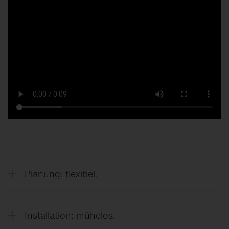
Planung: flexibel.
Verschiedene Licht­verteilungen und -farben
(2.200 K bis 4.000 K)
Installation: mühelos.