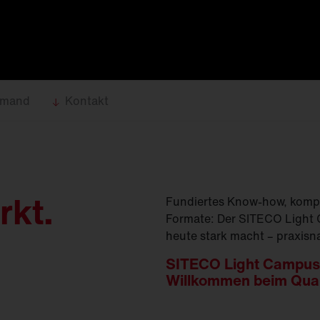
(
GModG)
seinsätze und
Ersatzteile
Europäische Gebäuderichtlinie
EPBD
d
Ausleger
agement
Aussenleuchten
emand
Kontakt
rkt.
Fundiertes Know-how, komp
Formate: Der SITECO Light C
heute stark macht – praxisna
SITECO Light Campus
Willkommen beim Qua