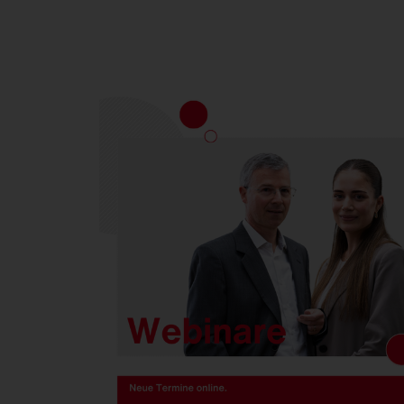
FL
21