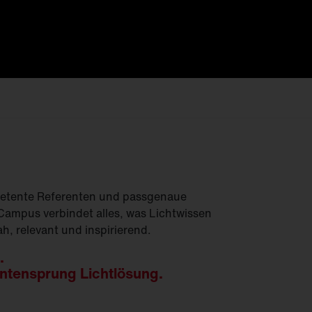
Feucht­raum­leuchten
Hallenleuchten
Lichtmanagement
Innenleuchten
Gebäudenahes
Licht
etente Referenten und passgenaue
ampus verbindet alles, was Lichtwissen
h, relevant und inspirierend.
.
ntensprung Lichtlösung.