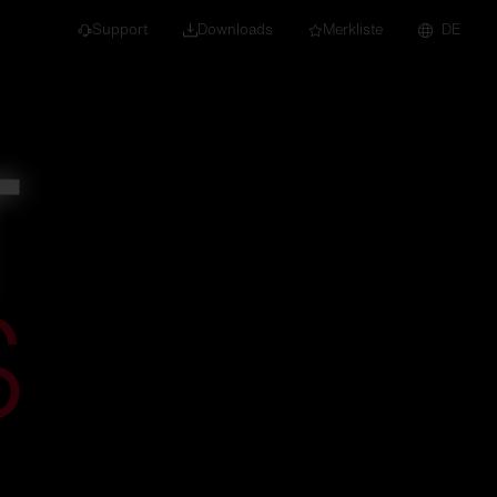
Support
Downloads
Merkliste
DE
dert für Neubau und
euchten
Downlights
nleuchten
Strahler und
Stromschienen
Einbauleuchten
Anbauleuchten
Hängeleuchten
Wand- und
Deckenleuchten
Lichtbandsysteme