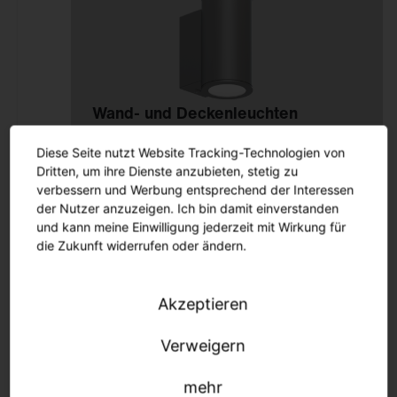
Ersatzteile
Maste und Ausleger
Lichtmanagement
Aussenleuchten
Wand- und Deckenleuchten
Lichtmanagement
Diese Seite nutzt Website Tracking-Technologien von
Dritten, um ihre Dienste anzubieten, stetig zu
Lichtmanagement
verbessern und Werbung entsprechend der Interessen
Innenleuchten
der Nutzer anzuzeigen. Ich bin damit einverstanden
und kann meine Einwilligung jederzeit mit Wirkung für
Lichtmanagement
die Zukunft widerrufen oder ändern.
Aussenleuchten
Akzeptieren
Scheinwerfer und Fluter
Outlet
Verweigern
Downlights
Strahler und
mehr