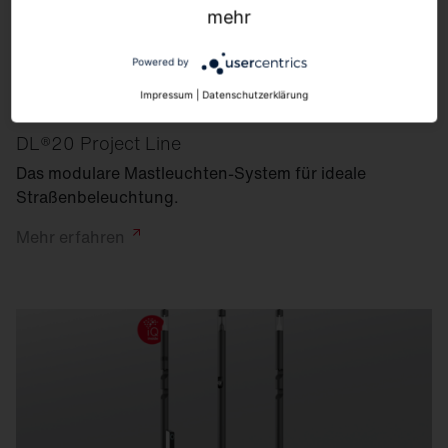
mehr
Powered by
Impressum
|
Datenschutzerklärung
DL®20 Project Line
Das modulare Mastleuchten-System für ideale
Straßen­beleuchtung.
Mehr
erfahren