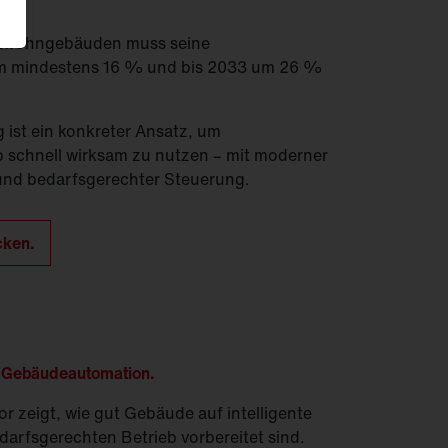
nd.
htwohngebäuden muss seine
um mindestens 16 % und bis 2033 um 26 %
ist ein konkreter Ansatz, um
b schnell wirksam zu nutzen – mit moderner
und bedarfsgerechter Steuerung.
cken.
& Gebäudeautomation.
r zeigt, wie gut Gebäude auf intelligente
arfsgerechten Betrieb vorbereitet sind.