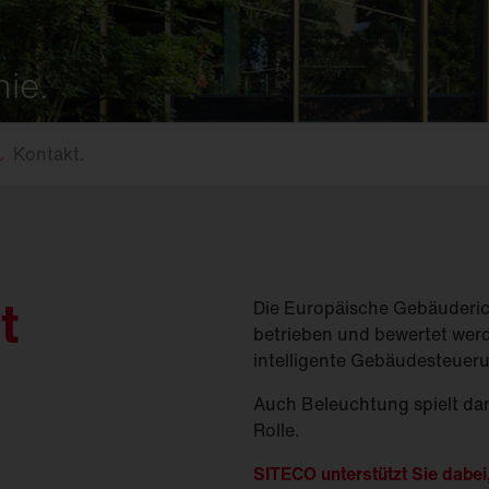
(
GModG)
seinsätze und
Ersatzteile
Europäische Gebäuderichtlinie
EPBD
d
Ausleger
ie.
agement
Aussenleuchten
Kontakt.
t
Die Europäische Gebäuderich
betrieben und bewertet werd
intelligente Gebäudesteuer
Auch Beleuchtung spielt dan
Rolle.
SITECO unterstützt Sie dabe