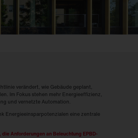
Feucht­raum­leuchten
Hallenleuchten
Lichtmanagement
Innenleuchten
Gebäudenahes
Licht
tlinie verändert, wie Gebäude geplant,
en. Im Fokus stehen mehr Energieeffizienz,
ung und vernetzte Automation.
k Energieeinsparpotenzialen eine zentrale
i, die Anforderungen an Beleuchtung EPBD-