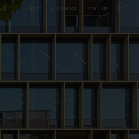
Support
Downloads
Merkliste
DE
dert für Neubau und
euchten
Downlights
nleuchten
Strahler und
Stromschienen
Einbauleuchten
Anbauleuchten
Hängeleuchten
Wand- und
Deckenleuchten
Lichtbandsysteme