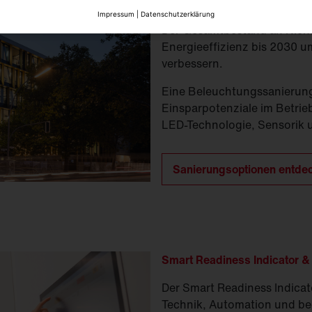
Effizienzpotenziale im Besta
Impressum
|
Datenschutzerklärung
Der Gesamtbestand an Nic
Energieeffizienz bis 2030 
verbessern.
Eine Beleuchtungssanierung 
Einsparpotenziale im Betrie
LED-Technologie, Sensorik 
Sanierungsoptionen entde
Smart Readiness Indicator 
Der Smart Readiness Indicato
Technik, Automation und bed