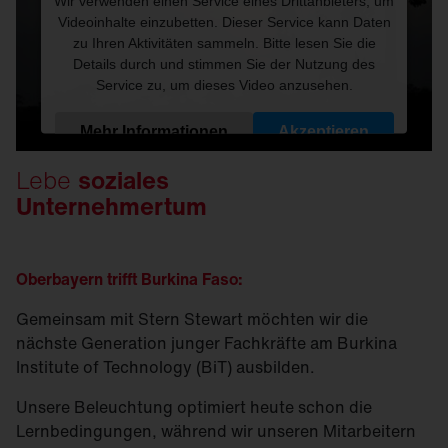
Wir verwenden einen Service eines Drittanbieters, um
Videoinhalte einzubetten. Dieser Service kann Daten
zu Ihren Aktivitäten sammeln. Bitte lesen Sie die
Details durch und stimmen Sie der Nutzung des
Service zu, um dieses Video anzusehen.
Mehr Informationen
Akzeptieren
Lebe
soziales
Powered by
Usercentrics Consent Management
Unternehmertum
Platform
Oberbayern trifft Burkina Faso:
Gemeinsam mit Stern Stewart möchten wir die
nächste Generation junger Fachkräfte am Burkina
Institute of Technology (BiT) ausbilden.
Unsere Beleuchtung optimiert heute schon die
Lernbedingungen, während wir unseren Mitarbeitern