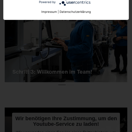
Powered by
Schritt 3: Willkommen im Team!
Impressum
|
Datenschutzerklärung
Sind alle Gespräche erfolgreich verlaufen und
die Details der Vertragsgestaltung besprochen,
heißt es:
Welcome to SITECO!
Schritt 3: Willkommen im Team!
Wir benötigen Ihre Zustimmung, um den
Youtube-Service zu laden!