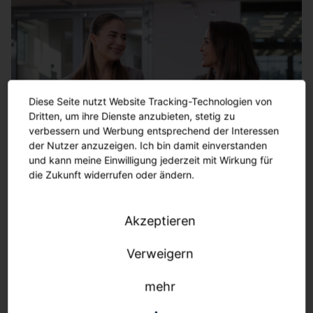
Schritt 2: Meet the Team
Wenn Du möchtest, kannst Du auch schon einen
Teil Deines zukünftigen Teams kennenlernen,
Diese Seite nutzt Website Tracking-Technologien von
unsere Unternehmenskultur spüren und all Deine
Dritten, um ihre Dienste anzubieten, stetig zu
Fragen loswerden.
verbessern und Werbung entsprechend der Interessen
der Nutzer anzuzeigen. Ich bin damit einverstanden
und kann meine Einwilligung jederzeit mit Wirkung für
die Zukunft widerrufen oder ändern.
Schritt 2: Meet the Team
Akzeptieren
Verweigern
mehr