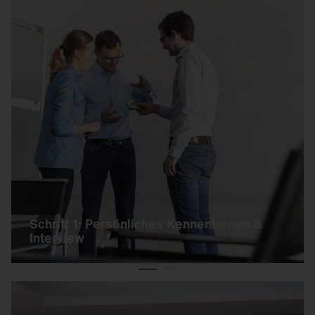
Schritt 1: Persönliches Kennenlernen & Interview
Nachdem Du Dich erfolgreich online beworben
hast, laden wir Dich zum Vorstellungsgespräch
ein.
Dabei lernst Du einen Ansprechpartner aus
Deiner potenziellen Abteilung kennen.
Je nach Position können danach weitere
Interviews folgen.
Schritt 1: Persönliches Kennenlernen &
Interview