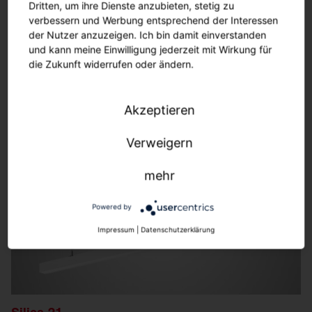
Dritten, um ihre Dienste anzubieten, stetig zu
verbessern und Werbung entsprechend der Interessen
Streetlight SL 21 iQ
der Nutzer anzuzeigen. Ich bin damit einverstanden
Für die größtmögliche Zukunftssicherheit Ihrer
und kann meine Einwilligung jederzeit mit Wirkung für
Beleuchtung.
die Zukunft widerrufen oder ändern.
Mehr erfahren
Akzeptieren
Verweigern
mehr
Powered by
Impressum
|
Datenschutzerklärung