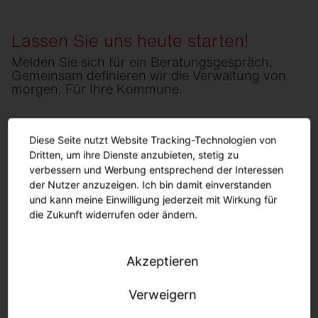
Lassen Sie uns heute starten!
Melden Sie sich für ein Beratungsgespräch.
Gemeinsam definieren wir die Verwaltung von
morgen. Für Ihre Kommune.
No form to show
Diese Seite nutzt Website Tracking-Technologien von
Dritten, um ihre Dienste anzubieten, stetig zu
verbessern und Werbung entsprechend der Interessen
der Nutzer anzuzeigen. Ich bin damit einverstanden
und kann meine Einwilligung jederzeit mit Wirkung für
Wir benötigen Ihre Zustimmung, um den
die Zukunft widerrufen oder ändern.
Youtube-Service zu laden!
Wir verwenden einen Service eines Drittanbieters, um
Videoinhalte einzubetten. Dieser Service kann Daten
Akzeptieren
zu Ihren Aktivitäten sammeln. Bitte lesen Sie die
Details durch und stimmen Sie der Nutzung des
Verweigern
Service zu, um dieses Video anzusehen.