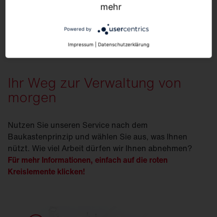
mehr
Mehr Informationen
Akzeptieren
Powered by
Usercentrics Consent Management
Powered by
Platform
Impressum
|
Datenschutzerklärung
Ihr Weg zur Verwaltung von
morgen
Nutzen Sie unseren Service nach dem
Baukastenprinzip und wählen Sie aus, was Ihnen
nützt. Wie viel Arbeit dürfen wir Ihnen abnehmen?
Für mehr Informationen, einfach auf die roten
Kreislemente klicken!