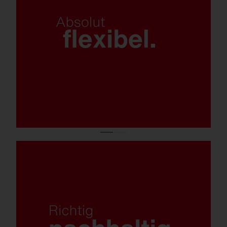
Vernetzung und Sensorik mit Zhaga-
Schnittstelle.
Smarte Steuerungsoptionen und
Leuchtenelektronik SITECO iQ.
Verschiedene Licht­verteilungen dank
linsenbasierter, leistungsstarker LED-