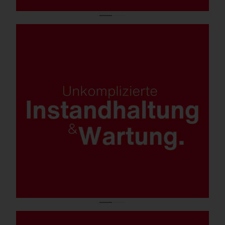
Einfacher Komponententausch am Mast;
ESD-sichere Wartung (Variante iQ, Smart-
Interface).
Werkzeuglos bedienbares
Verschlusssystem.