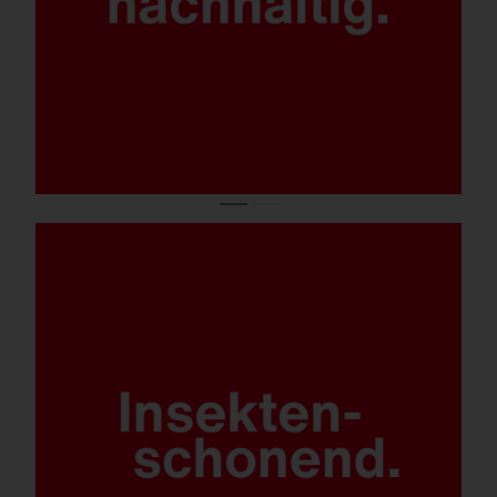
Technologie – mit 0 % Lichtimmission bei
0° Neigung.
Nachrüstbare, ins LED-Modul
integrierte BLC-Blenden (Back-Light-
Control) und weiteres Zubehör für seitliche,
haus- und / oder straßenseitige
Lichtabschirmung.