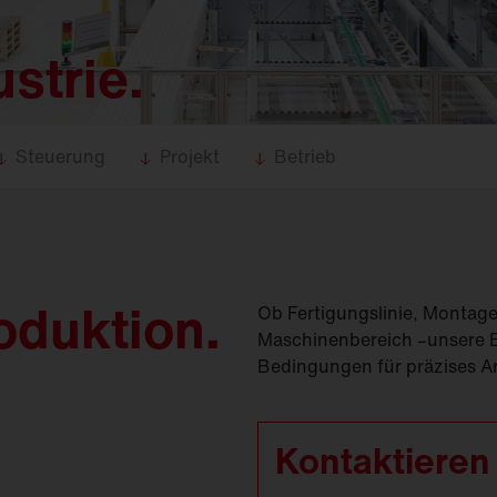
(
GModG)
seinsätze und
Ersatzteile
Europäische Gebäuderichtlinie
strie.
EPBD
d
Ausleger
agement
Aussenleuchten
Steuerung
Projekt
Betrieb
roduktion.
Ob Fertigungslinie, Montage
Maschinenbereich –unsere 
Bedingungen für präzises Ar
Kontaktieren