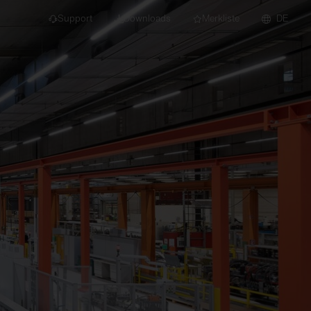
Support
Downloads
Merkliste
DE
dert für Neubau und
euchten
Downlights
nleuchten
Strahler und
Stromschienen
Einbauleuchten
Anbauleuchten
Hängeleuchten
Wand- und
Deckenleuchten
Lichtbandsysteme