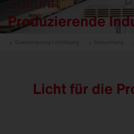
Zukunft
Lebens­mittel­industrie
Lichtbandsysteme
Lichtbandsysteme
Sanierung
Produzierende Indu
Feucht­raum­leuchten
25 Jahre
Monsun
Maste un
Reinraumleuchten
DL 11
iQ
Lichtman
Ballwurfsichere
DL 50
iQ
Leuchten
Quantensprung Lichtlösung
Beleuchtung
Explosionsgeschützte
DL 500
iQ
Leuchten
Hallenleuchten
SL 11
iQ
Sanierungseinsätze
SL 21
iQ
Licht für die P
Spiegel-Werfer-
SL
31
Systeme
Lichtmanagement
Modul 540
iQ
Innenleuchten
Gebäudenahes
Glocke
iQ
Licht
Sicherheitsbeleuchtung
SiCompact
31
FL
11