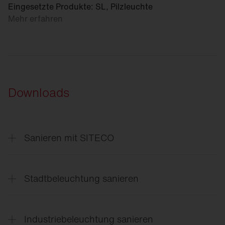
Eingesetzte Produkte: SL, Pilzleuchte
Mehr erfahren
Downloads
Sanieren mit SITECO
Sanierungslösungen
für jede Anwendung
Stadtbeleuchtung sanieren
Projektrealisierung
mit SITECO Finanzierung
Industriebeleuchtung sanieren
Außenbeleuchtung
sanieren mit SITECO