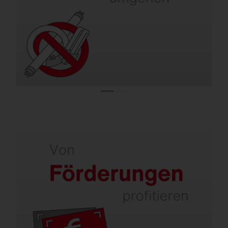
Beleuchtungsanlagen werden mit Lampen
betrieben, die in Europa nicht mehr
vertrieben werden dürfen.
Sanieren wird staatlich gefördert.
Für effiziente Beleuchtung sind über 50 %
Zuschuss möglich. Im DACH-Raum gibt es
Förderprogramme, die Investitionen in
moderne Licht- und Steuerungstechnik
unterstützen.