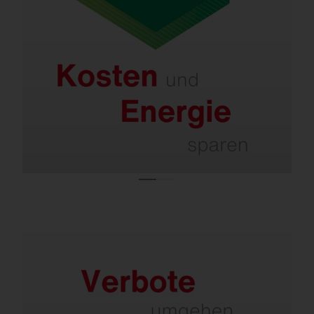
Kosten.
Selbst bei LED-Anlagen, die erst wenige
Jahre alt sind, ermöglichen neue
Lichttechnologien und smarte Steuerungen
nochmals 40–60 % Einsparung.
Sanieren ist wegen des Lampenverbots
notwendig.
Fast alle konventionellen