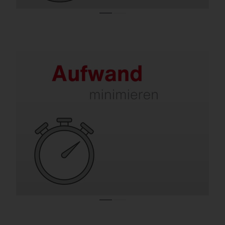
Sanieren entlastet Ihr Team.
Alte Leuchten bedeuten regelmäßigen
Leuchtmitteltausch, Wartung und
aufwendige Instandsetzung. SITECO
Lösungen sind schnell montiert, langlebig
und kommen jahrelang nahezu ohne
Wartung aus.