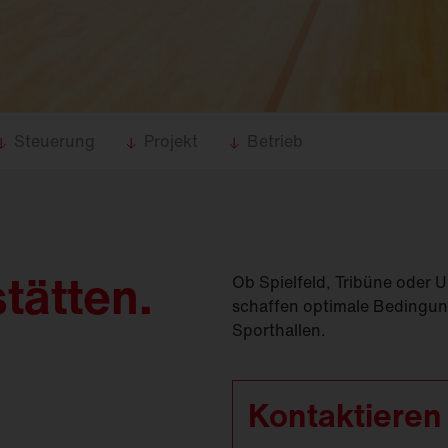
(
GModG)
seinsätze und
Ersatzteile
Europäische Gebäuderichtlinie
EPBD
d
Ausleger
agement
Aussenleuchten
Steuerung
Projekt
Betrieb
stätten.
Ob Spielfeld, Tribüne oder
schaffen optimale Bedingung
Sporthallen.
Kontaktieren