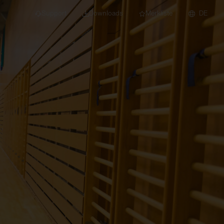
Support
Downloads
Merkliste
DE
dert für Neubau und
euchten
Downlights
nleuchten
Strahler und
Stromschienen
Einbauleuchten
Anbauleuchten
Hängeleuchten
Wand- und
Deckenleuchten
Lichtbandsysteme