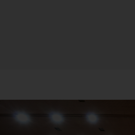
FL
21