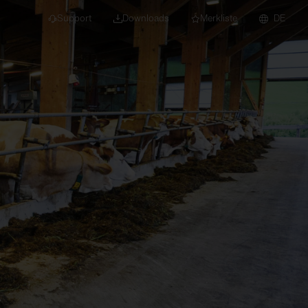
Support
Downloads
Merkliste
DE
dert für Neubau und
euchten
Downlights
nleuchten
Strahler und
Stromschienen
Einbauleuchten
Anbauleuchten
Hängeleuchten
Wand- und
Deckenleuchten
Lichtbandsysteme