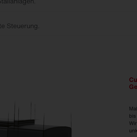
tallanlagen.
erläufe unterstützen das natürliche
finden sowie Leistungsfähigkeit fördern.
nte Steuerung.
passen die Beleuchtung automatisch an
en Energieverbrauch sowie Betriebskosten.
Cu
Ge
Maß
bis
Wir
unk