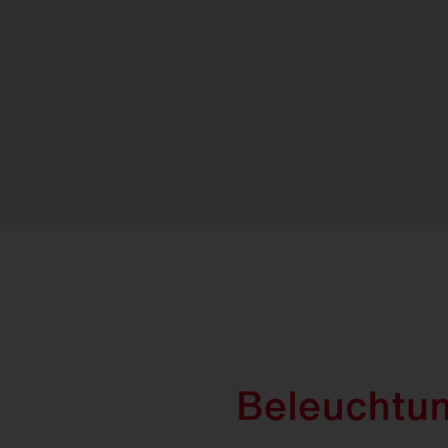
FL
21