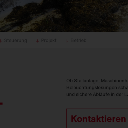
(
GModG)
seinsätze und
Ersatzteile
Europäische Gebäuderichtlinie
EPBD
d
Ausleger
agement
Aussenleuchten
Steuerung
Projekt
Betrieb
Ob Stallanlage, Maschinenha
Beleuchtungslösungen schaf
.
und sichere Abläufe in der 
Kontaktieren