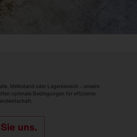
Feucht­raum­leuchten
Hallenleuchten
Lichtmanagement
Innenleuchten
Gebäudenahes
Licht
lle, Melkstand oder Lagerbereich – unsere
fen optimale Bedingungen für effiziente
Landwirtschaft.
 Sie uns.