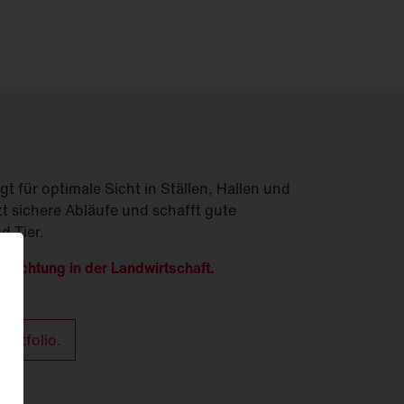
gt für optimale Sicht in Ställen, Hallen und
t sichere Abläufe und schafft gute
 Tier.
leuchtung in der Landwirtschaft.
ortfolio.