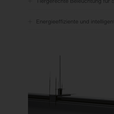
Tiergerechte Beleuchtung für S
Angepasste Lichtintensitäten und Lichtv
Verhalten von Tieren und können Wohlbe
Energieeffiziente und intellige
Sensorik und zonenbasierte Steuerung 
Nutzung und Tageslicht an und reduzier