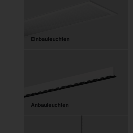
Innenleuchten
Gebäudenahes Licht
Sicherheitsbeleuchtung
Einbauleuchten
Außenleuchten
Mastleuchten
Seilleuchten
Lichtstelen
Pollerleuchten
Wand- und
Deckenleuchten
Anbauleuchten
Scheinwerfer und
Fluter
Tunnelleuchten
Sanierungseinsätze und