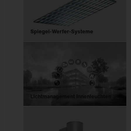
Spiegel-Werfer-Systeme
Lichtmanagement Innenleuchten