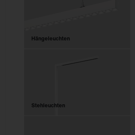
Ersatzteile
Maste und Ausleger
Lichtmanagement
Aussenleuchten
Hängeleuchten
Lichtmanagement
Lichtmanagement
Innenleuchten
Lichtmanagement
Aussenleuchten
Stehleuchten
Outlet
Downlights
Strahler und