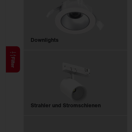
Anbauleuchten
Hängeleuchten
Stehleuchten
Wand- und
Deckenleuchten
Downlights
Lichtbandsysteme
Feucht­raum­leuchten
Reinraumleuchten
Filter
Ballwurfsichere
Leuchten
Explosionsgeschützte
Leuchten
Hallenleuchten
Strahler und Stromschienen
Sanierungseinsätze
Spiegel-Werfer-
Systeme
Lichtmanagement