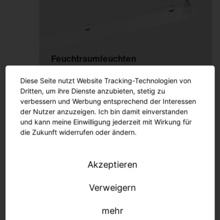
Deckenanbau
Büro
An 3~Stromschiene
Einzelhandel
Pendelmontage
Industrie & Logistik
Wandanbau
Fassade
Feucht­raum­leuchten
Schienenmontage
Sport & Event
Stehleuchte
Diese Seite nutzt Website Tracking-Technologien von
Stadt
Dritten, um ihre Dienste anzubieten, stetig zu
Tischmontage
verbessern und Werbung entsprechend der Interessen
Freifläche
Einlegemontage in
der Nutzer anzuzeigen. Ich bin damit einverstanden
und kann meine Einwilligung jederzeit mit Wirkung für
Systemdecke
die Zukunft widerrufen oder ändern.
Möbelein-/-anbau
Mastaufsatz
Akzeptieren
Reinraumleuchten
Mastansatz
Seilmontage
Verweigern
Poller & Stelen
mehr