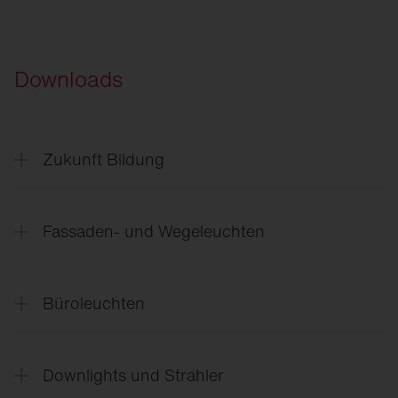
Downloads
Zukunft Bildung
Zukunft
Bildung
Fassaden- und Wegeleuchten
CL
31 - Gebäudenahes Licht
Büroleuchten
Silica
21 Shadow
Silica
21 Familienflyer
Downlights und Strahler
Silica
21 Prismatic