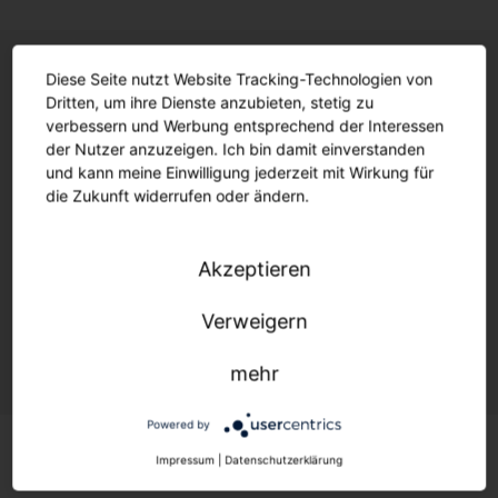
Diese Seite nutzt Website Tracking-Technologien von
Steuerung
Dritten, um ihre Dienste anzubieten, stetig zu
verbessern und Werbung entsprechend der Interessen
der Nutzer anzuzeigen. Ich bin damit einverstanden
und kann meine Einwilligung jederzeit mit Wirkung für
die Zukunft widerrufen oder ändern.
Licht in einer flexiblen digitalen Infrastruktur mit
offenen Standards: für optimale Beleuchtung,
maximale Effizienz und Umweltschutz – immer und
Akzeptieren
überall.
Verweigern
Ein Quantensprung für die Steuerung Ihrer Beleuchtung.
mehr
Powered by
Impressum
|
Datenschutzerklärung