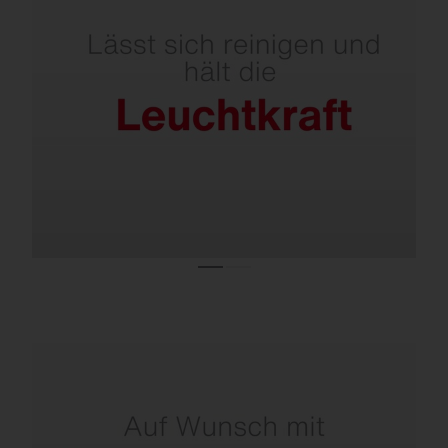
Leicht zu reinigende optische Abdeckung
über Glasscheibe – Blenden innenliegend.
Vergilbungsfreie PMMA-Linsen.
Von Leuchte und Mast bis zur fertigen
Lösung.