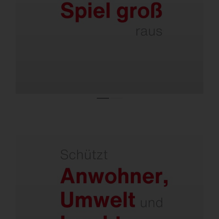
Planflächenstrahler mit hervorragender
asymmetrischer Licht­verteilung und
innenliegender Back-Light-Control-Blende.
Keine Lichtverschmutzung – nur dort Licht,
wo es gebraucht wird.
Planflächenstrahler mit hervorragender
asymmetrischer Licht­verteilung und
innenliegender Back-Light-Control-Blende.