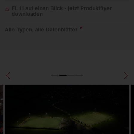
FL
11 auf einen Blick - jetzt Produktflyer
downloaden
Alle Typen, alle
Datenblätter