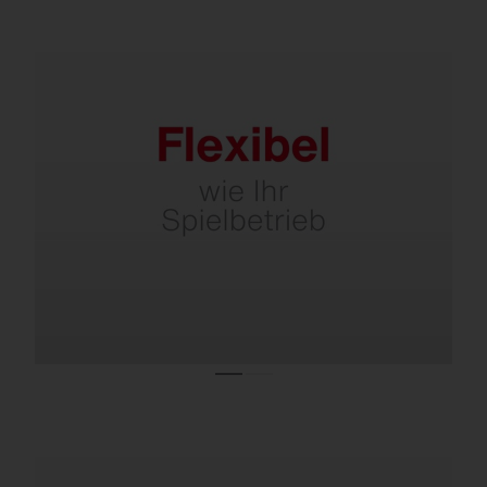
Wählbare Lichtszenarien via App oder
Schalter mit bestehender Verkabelung – für
Training, Spiel oder Event.
D4i/Zhaga-Schnittstelle – steuerbar via
Funk.