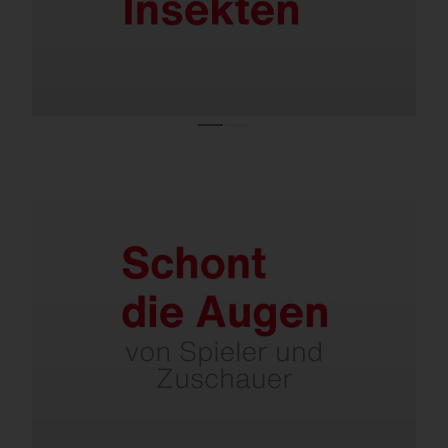
Dank optimierter Lichtlenkung ohne
störende Blendung.
Minimale Aufneigung des Lichtkopfes.