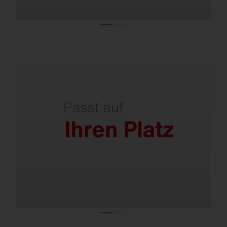
Einfach nachrüstbar – vorhandene Masten
können in der Regel weiterverwendet
werden.
Geringe Windangriffsfläche durch
horizontale Montage.