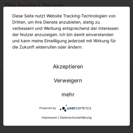
Die beste Lösung
für Ihr Projekt.
Diese Seite nutzt Website Tracking-Technologien von
Dritten, um ihre Dienste anzubieten, stetig zu
verbessern und Werbung entsprechend der Interessen
Mehr
erfahren
der Nutzer anzuzeigen. Ich bin damit einverstanden
und kann meine Einwilligung jederzeit mit Wirkung für
die Zukunft widerrufen oder ändern.
Akzeptieren
Verweigern
SITECO iQ Colour-Switch für Ihr Projekt
gewünscht?
mehr
Kontaktieren Sie uns!
Powered by
Impressum
|
Datenschutzerklärung