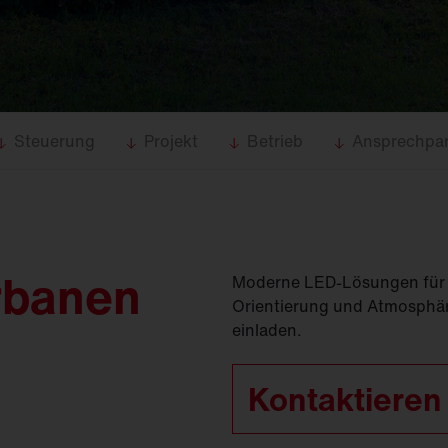
(
GModG)
seinsätze und
Ersatzteile
Europäische Gebäuderichtlinie
EPBD
d
Ausleger
agement
Aussenleuchten
Steuerung
Projekt
Betrieb
Ansprechpar
urbanen
Moderne LED-Lösungen für 
Orientierung und Atmosphär
einladen.
Kontaktieren