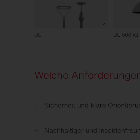
DL
DL 500 iQ 
Welche Anforderungen
Sicherheit und klare Orientier
Licht schafft gut erkennbare Wege, Pl
ein sicheres Gefühl.
Nachhaltiger und insektenfreun