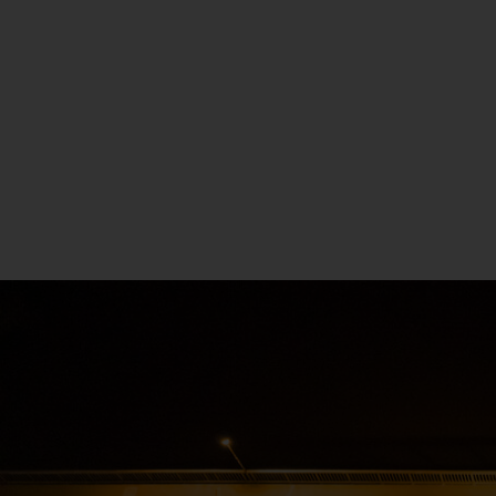
FL
21