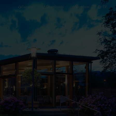
Support
Downloads
Merkliste
DE
dert für Neubau und
euchten
Downlights
nleuchten
Strahler und
Stromschienen
Einbauleuchten
Anbauleuchten
Hängeleuchten
Wand- und
Deckenleuchten
Lichtbandsysteme