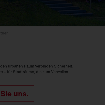
Feucht­raum­leuchten
Hallenleuchten
Lichtmanagement
Innenleuchten
Gebäudenahes
Licht
tner
den urbanen Raum verbinden Sicherheit,
e – für Stadträume, die zum Verweilen
 Sie uns.