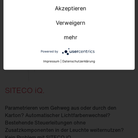
Akzeptieren
Verweigern
mehr
Powered by
Impressum
|
Datenschutzerklärung
SITECO iQ.
Parametrieren vom Gehweg aus oder durch den
Karton? Automatischer Lichtfarbenwechsel?
Bestehende Steuerleitungen ohne
Zusatzkomponenten in der Leuchte weiternutzen?
Kein Problem mit SITECO iQ.