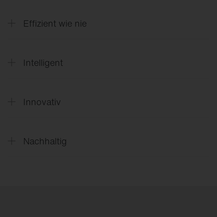
Intelligentes Licht automatisch angepasst an die
Natur (u.a. schaltbare Lichtfarben)
Effizient wie nie
Bis zu 175 lm/W dank präzisem Zusammenspiel
von Elektronik und Optik
Intelligent
Patentierte Leuchtenelektronik SITECO iQ für
maximale Kontrolle, Effizienz und Flexibilität
Innovativ
HD-Facettenreflektoren mit patentierter
Silberbeschichtung für zielgerichtetes Licht mit
Nachhaltig
maximalem Sehkomfort
Tauschbare Komponenten, einfache Upgrades,
nachhaltiges Verpackungskonzept