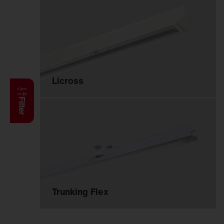
Anbauleuchten
Hängeleuchten
Stehleuchten
Wand- und
Deckenleuchten
Lichtbandsysteme
Licross
Feucht­raum­leuchten
Reinraumleuchten
Filter
Ballwurfsichere
Leuchten
Explosionsgeschützte
Leuchten
Hallenleuchten
Sanierungseinsätze
Trunking Flex
Spiegel-Werfer-
Systeme
Lichtmanagement