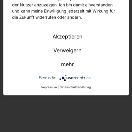
Ersatzteile
der Nutzer anzuzeigen. Ich bin damit einverstanden
Maste und Ausleger
und kann meine Einwilligung jederzeit mit Wirkung für
die Zukunft widerrufen oder ändern.
Lichtmanagement
Aussenleuchten
Akzeptieren
Lichtmanagement
Verweigern
Lichtmanagement
mehr
Innenleuchten
Lichtmanagement
Powered by
Aussenleuchten
Impressum
|
Datenschutzerklärung
Outlet
Downlights
Strahler und