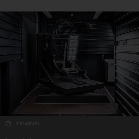
Deckenanbau
Büro
An 3~Stromschiene
Einzelhandel
Pendelmontage
Industrie & Logistik
Wandanbau
Fassade
Schienenmontage
Sport & Event
Stehleuchte
Stadt
Tischmontage
Freifläche
Einlegemontage in
Systemdecke
Möbelein-/-anbau
Mastaufsatz
Mastansatz
Seilmontage
Instagram
Poller & Stelen