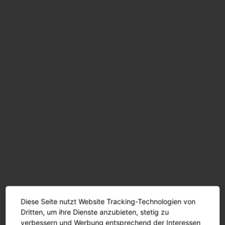
Innenleuchten
Gebäudenahes Licht
Sicherheitsbeleuchtung
Außenleuchten
Mastleuchten
Seilleuchten
Lichtstelen
Pollerleuchten
Wand- und
Deckenleuchten
Scheinwerfer und
Fluter
Diese Seite nutzt Website Tracking-Technologien von
Tunnelleuchten
Dritten, um ihre Dienste anzubieten, stetig zu
Sanierungseinsätze und
verbessern und Werbung entsprechend der Interessen