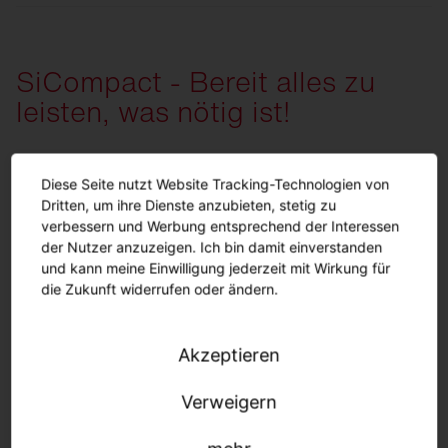
bei.
Das
normative Maß für die Gleichmäßigkeit
beträgt
0,25 (DIN EN 12464-2). SiCompact® erfüllt die
Norm mühelos – mit einer
deutlich geringeren
SiCompact - Bereit alles zu
Anzahl an Flutern
.
leisten, was nötig ist!
Diese Seite nutzt Website Tracking-Technologien von
Dritten, um ihre Dienste anzubieten, stetig zu
verbessern und Werbung entsprechend der Interessen
der Nutzer anzuzeigen. Ich bin damit einverstanden
und kann meine Einwilligung jederzeit mit Wirkung für
die Zukunft widerrufen oder ändern.
Akzeptieren
Einfach & flexibel
Verweigern
Einfache und schnelle Installation dank Montagebügel
und vormontiertem Anschlusskabel.