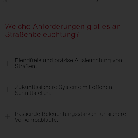
Welche Anforderungen gibt es an
Straßen­beleuchtung?
Blendfreie und präzise Ausleuchtung von
Straßen.
Gezielte Lichtlenkung sorgt für klare Sicht auf
Fahrbahnen, Gehwegen und Kreuzungsbereichen
Zukunftssichere Systeme mit offenen
– ohne unnötige Blendung für
Schnittstellen.
Verkehrsteilnehmende.
Vernetzte Systeme passen das Licht an Bedarf
und Tageszeit an, wachsen dank offener
Passende Beleuchtungsstärken für sichere
Schnittstellen flexibel mit und senken Energie- wie
Verkehrsabläufe.
Wartungskosten.
Bedarfsgerechte Lichtniveaus unterstützen