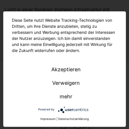
Licht in einer flexiblen digitalen Infrastruktur mit
offenen Standards: für optimale Beleuchtung,
Diese Seite nutzt Website Tracking-Technologien von
maximale Effizienz und Umweltschutz – immer und
Dritten, um ihre Dienste anzubieten, stetig zu
überall.
verbessern und Werbung entsprechend der Interessen
der Nutzer anzuzeigen. Ich bin damit einverstanden
Ein Quantensprung für die Steuerung Ihrer Beleuchtung.
und kann meine Einwilligung jederzeit mit Wirkung für
die Zukunft widerrufen oder ändern.
Akzeptieren
Verweigern
mehr
Powered by
Impressum
|
Datenschutzerklärung