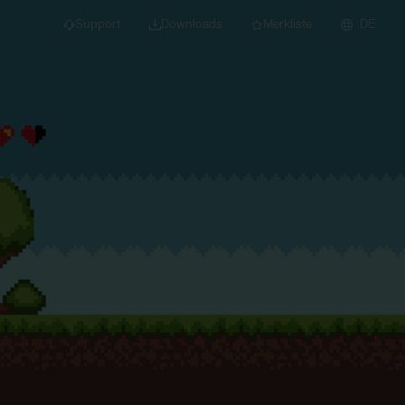
Support
Downloads
Merkliste
DE
dert für Neubau und
euchten
Downlights
nleuchten
Strahler und
Stromschienen
Einbauleuchten
Anbauleuchten
Hängeleuchten
Wand- und
Deckenleuchten
Lichtbandsysteme