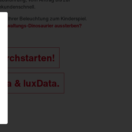
sekundenschnell.
tung Ihrer Beleuchtung zum Kinderspiel.
s Verwaltungs-Dinosaurier aussterben?
 durchstarten!
ata & luxData.