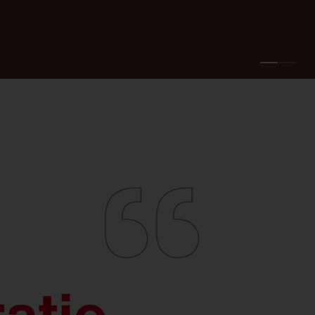
Feucht­raum­leuchten
Hallenleuchten
Lichtmanagement
Innenleuchten
Gebäudenahes
Licht