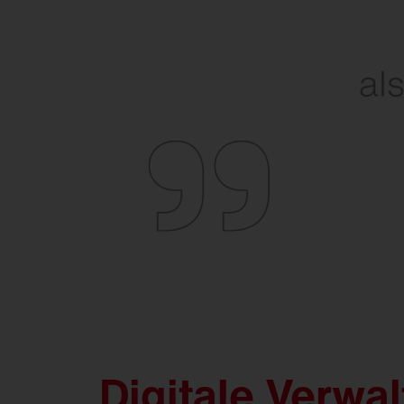
FL
21
Digitale Verwal