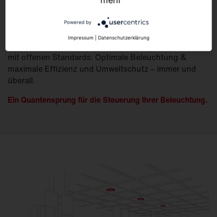
Steuerung
mehr
Powered by
Impressum
|
Datenschutzerklärung
Licht eingebettet in eine flexible digitale Infrastruktur
mit offenen Standards: Optimale Beleuchtung &
maximale Effizienz und Umweltschutz – immer und
überall.
Ein Quantensprung für die Steuerung Ihrer Beleuchtung.