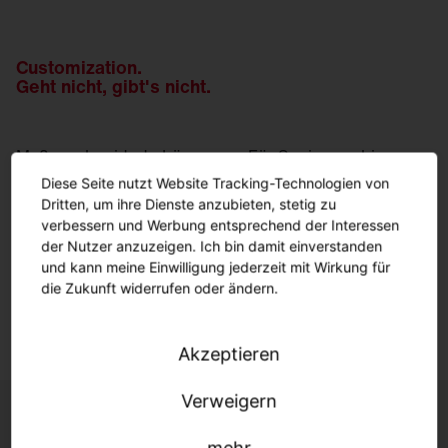
Customization.
Geht nicht, gibt's nicht.
Maßgeschneiderte Lösungen: Für Sanierung bis
Neubau.
Diese Seite nutzt Website Tracking-Technologien von
Wir passen uns Ihrer Infrastruktur an - schnell,
Dritten, um ihre Dienste anzubieten, stetig zu
unkompliziert, individuell.
verbessern und Werbung entsprechend der Interessen
der Nutzer anzuzeigen. Ich bin damit einverstanden
und kann meine Einwilligung jederzeit mit Wirkung für
die Zukunft widerrufen oder ändern.
Mehr erfahren.
Akzeptieren
Verweigern