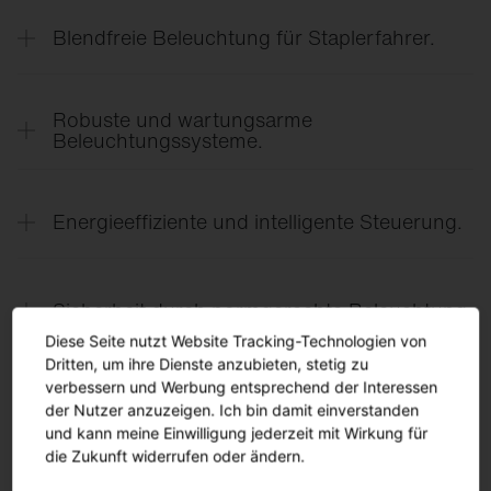
gute Sicht in Gängen, an Regalen und auf
Blendfreie Beleuchtung für Staplerfahrer.
Verkehrswegen – für sichere Orientierung und
effiziente Abläufe.
Entblendete Lichtsysteme verbessern die Sicht
entlang der Fahrwege und verhindern störende
Robuste und wartungsarme
Blendung bei Blickrichtungen entlang langer
Beleuchtungssysteme.
Lagergänge.
Leuchten für Logistikhallen müssen langlebig und
widerstandsfähig gegenüber Staub,
Energieeffiziente und intelligente Steuerung.
Temperaturschwankungen und Dauerbetrieb sein.
Sensorik erkennt Bewegung in einzelnen
Lagergängen und schaltet Licht bedarfsgerecht
Sicherheit durch normgerechte Beleuchtung.
zu – für hohe Energieeinsparungen und optimale
Diese Seite nutzt Website Tracking-Technologien von
Beleuchtung.
Normkonforme Beleuchtungsstärken sowie
Dritten, um ihre Dienste anzubieten, stetig zu
zuverlässige Not- und Sicherheitsbeleuchtung
verbessern und Werbung entsprechend der Interessen
unterstützen sichere Arbeitsabläufe und erfüllen
der Nutzer anzuzeigen. Ich bin damit einverstanden
und kann meine Einwilligung jederzeit mit Wirkung für
gesetzliche Anforderungen.
die Zukunft widerrufen oder ändern.