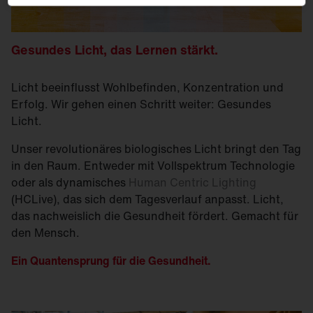
Gesundes Licht, das Lernen stärkt.
Licht beeinflusst Wohlbefinden, Konzentration und
Erfolg. Wir gehen einen Schritt weiter: Gesundes
Licht.
Unser revolutionäres biologisches Licht bringt den Tag
in den Raum. Entweder mit Vollspektrum Technologie
oder als dynamisches
Human Centric Lighting
(HCLive), das sich dem Tagesverlauf anpasst. Licht,
das nachweislich die Gesundheit fördert. Gemacht für
den Mensch.
Ein Quantensprung für die Gesundheit.