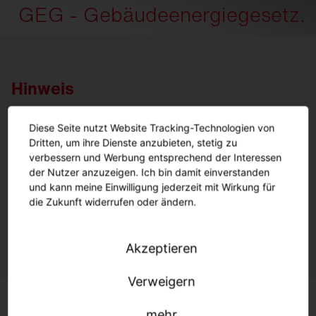
GEG - Gebäudeenergiegesetz.
Hinweis
Diese Seite nutzt Website Tracking-Technologien von
Dritten, um ihre Dienste anzubieten, stetig zu
Am 29.07.2026 ist das
verbessern und Werbung entsprechend der Interessen
Gebäudemodernisierungsgesetz (GModG) in Kraft
der Nutzer anzuzeigen. Ich bin damit einverstanden
getreten und hat das Gebäudeenergiegesetz (GEG)
und kann meine Einwilligung jederzeit mit Wirkung für
abgelöst.
die Zukunft widerrufen oder ändern.
Weitere Informationen finden Sie
hier
.
Akzeptieren
Verweigern
mehr