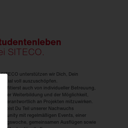
tudentenleben
ei SITECO.
 SITECO unterstützen wir Dich, Dein
enzial voll auszuschöpfen.
profitierst auch von individueller Betreuung,
ielter Weiterbildung und der Möglichkeit,
enverantwortlich an Projekten mitzuwirken.
ei bist Du Teil unserer Nachwuchs
munity mit regelmäßigen Events, einer
dungswoche, gemeinsamen Ausflügen sowie