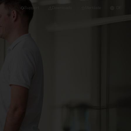
Support
Downloads
Merkliste
DE
dert für Neubau und
euchten
Downlights
nleuchten
Strahler und
Stromschienen
Einbauleuchten
Anbauleuchten
Hängeleuchten
Wand- und
Deckenleuchten
Lichtbandsysteme