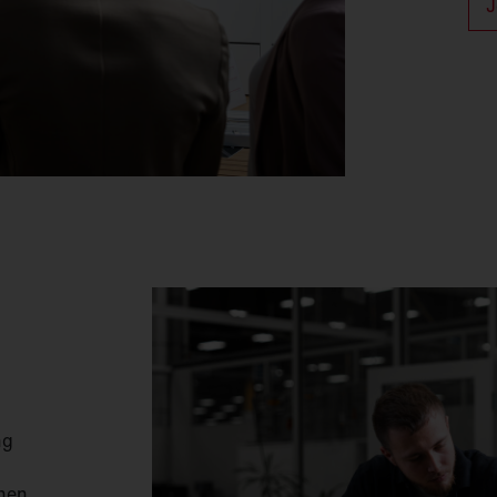
J
ng
inen