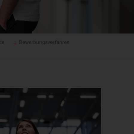
Feucht­raum­leuchten
Hallenleuchten
Lichtmanagement
Innenleuchten
Gebäudenahes
Licht
ts
Bewerbungsverfahren