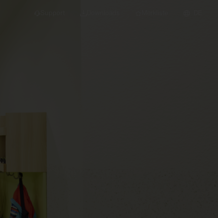
Support
Downloads
Merkliste
DE
dert für Neubau und
euchten
Downlights
nleuchten
Strahler und
Stromschienen
Einbauleuchten
Anbauleuchten
Hängeleuchten
Wand- und
Deckenleuchten
Lichtbandsysteme