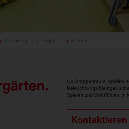
(
GModG)
seinsätze und
Ersatzteile
Europäische Gebäuderichtlinie
EPBD
d
Ausleger
agement
Aussenleuchten
Steuerung
Projekt
Betrieb
ergärten.
Ob Gruppenraum, Spielbere
Beleuchtungslösungen schaf
Spielen und Wohlfühlen im 
Kontaktieren