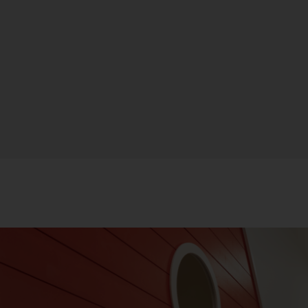
FL
21