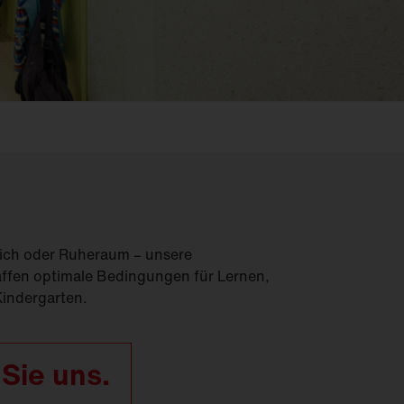
Feucht­raum­leuchten
Hallenleuchten
Lichtmanagement
Innenleuchten
Gebäudenahes
Licht
ich oder Ruheraum – unsere
fen optimale Bedingungen für Lernen,
Kindergarten.
 Sie uns.