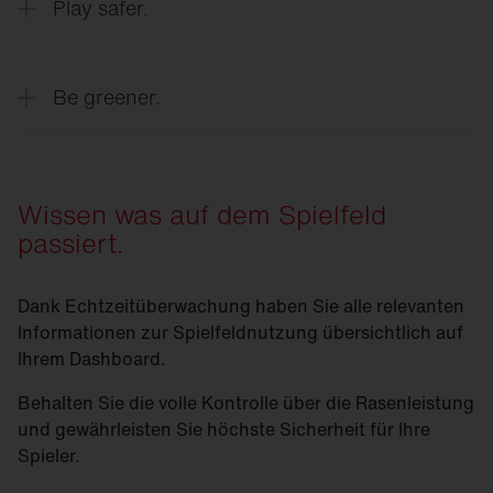
Jederzeit optimale Spielbedingungen durch
Play safer.
präzise Echtzeitdaten zur Rasenqualität.
Verlängern Sie die Lebensdauer Ihres
Be greener.
Spielfeldes durch Echtzeit-Datenanalysen
zum Zustand des Feldes und
automatisierten Wartungsempfehlungen.
Minimale Verletzungsrisiken für die Spieler
Wissen was auf dem Spielfeld
durch Identifikation beanspruchter Bereiche
passiert.
und Planung entsprechender Wartungs- und
Schutzmaßnahmen.
Maximale Nachhaltigkeit durch effiziente
Wartung, gesteigerter Produktivität und
Dank Echtzeitüberwachung haben Sie alle relevanten
verlängerter Lebensdauer des Rasens.
Informationen zur Spielfeldnutzung übersichtlich auf
Ihrem Dashboard.
Behalten Sie die volle Kontrolle über die Rasenleistung
und gewährleisten Sie höchste Sicherheit für Ihre
Spieler.