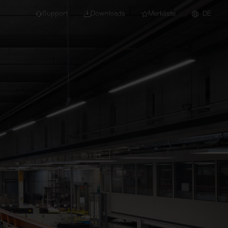
Support
Downloads
Merkliste
DE
dert für Neubau und
euchten
Downlights
nleuchten
Strahler und
Stromschienen
Einbauleuchten
Anbauleuchten
Hängeleuchten
Wand- und
Deckenleuchten
Lichtbandsysteme