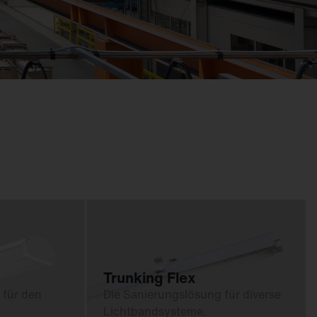
Feucht­raum­leuchten
Hallenleuchten
Lichtmanagement
Innenleuchten
Gebäudenahes
Licht
Trunking Flex
 für den
Die Sanierungslösung für diverse
Lichtbandsysteme.