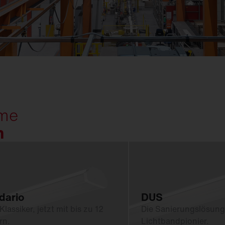
(
GModG)
seinsätze und
Ersatzteile
Europäische Gebäuderichtlinie
EPBD
d
Ausleger
agement
Aussenleuchten
eme
n
dario
DUS
Klassiker, jetzt mit bis zu 12
Die Sanierungslösung
rn.
Lichtbandpionier.