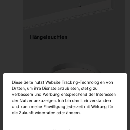
Ersatzteile
Maste und Ausleger
Lichtmanagement
Aussenleuchten
Hängeleuchten
Lichtmanagement
Lichtmanagement
Innenleuchten
Lichtmanagement
Aussenleuchten
Diese Seite nutzt Website Tracking-Technologien von
Dritten, um ihre Dienste anzubieten, stetig zu
verbessern und Werbung entsprechend der Interessen
Wand- und Deckenleuchten
der Nutzer anzuzeigen. Ich bin damit einverstanden
Outlet
und kann meine Einwilligung jederzeit mit Wirkung für
die Zukunft widerrufen oder ändern.
Downlights
Strahler und