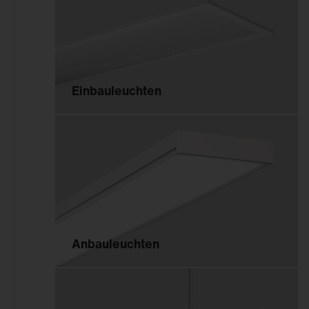
Innenleuchten
Gebäudenahes Licht
Sicherheitsbeleuchtung
Einbauleuchten
Außenleuchten
Mastleuchten
Seilleuchten
Lichtstelen
Pollerleuchten
Wand- und
Deckenleuchten
Anbauleuchten
Scheinwerfer und
Fluter
Tunnelleuchten
Sanierungseinsätze und