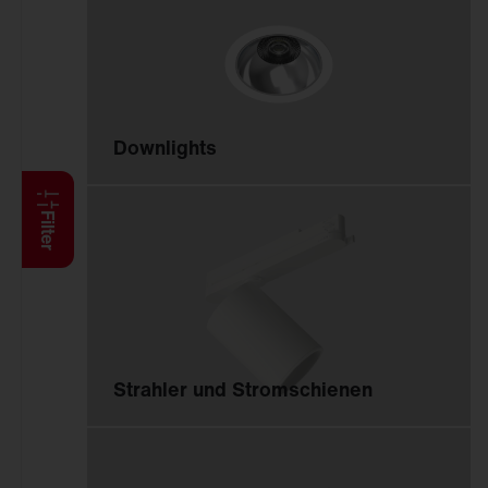
Anbauleuchten
Hängeleuchten
Stehleuchten
Wand- und
Deckenleuchten
Downlights
Lichtbandsysteme
Feucht­raum­leuchten
Reinraumleuchten
Filter
Ballwurfsichere
Leuchten
Explosionsgeschützte
Leuchten
Hallenleuchten
Strahler und Stromschienen
Sanierungseinsätze
Spiegel-Werfer-
Systeme
Lichtmanagement