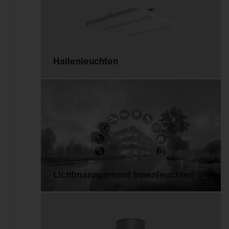
Deckenanbau
Büro
An 3~Stromschiene
Einzelhandel
Pendelmontage
Industrie & Logistik
Wandanbau
Fassade
Hallenleuchten
Schienenmontage
Sport & Event
Stehleuchte
Stadt
Tischmontage
Freifläche
Einlegemontage in
Systemdecke
Möbelein-/-anbau
Mastaufsatz
Lichtmanagement Innenleuchten
Mastansatz
Seilmontage
Poller & Stelen