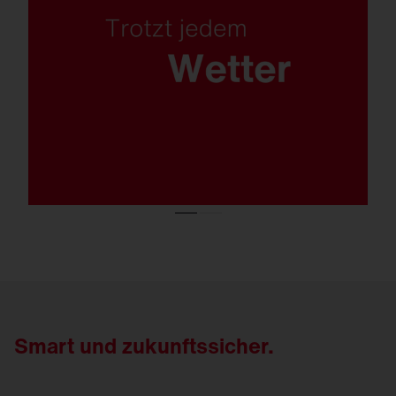
Ob salzige Gischt, Chlorwasser oder
Notbetrieb: Mit Korrosionsschutzklasse C5,
Schutzart IP66 und extremer
Schneelaststabilität bleibt FL 21 auch unter
härtesten Bedingungen zuverlässig.
Smart und
zukunftssicher.