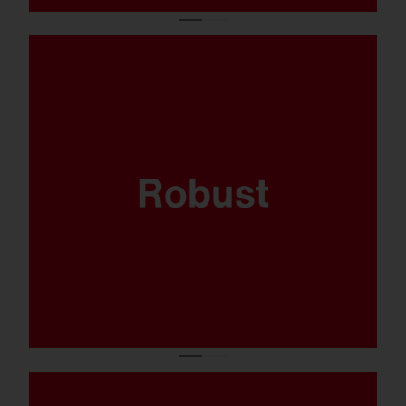
Wo Bälle schnell geflogen kommen, muss
man einstecken können. Deswegen ist der
FL 21 auf Herz, Nieren und
Ballwurfsicherheit geprüft.
Verfügbar in 5.700K, CRI90