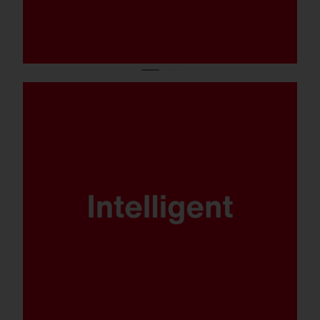
DALI, Multilumen, Smart Interface und
SITECO iQ - FL 21 ist für alle Szenarien
gewappnet.