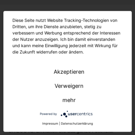
Diese Seite nutzt Website Tracking-Technologien von
Dritten, um ihre Dienste anzubieten, stetig zu
verbessern und Werbung entsprechend der Interessen
der Nutzer anzuzeigen. Ich bin damit einverstanden
und kann meine Einwilligung jederzeit mit Wirkung für
die Zukunft widerrufen oder ändern.
Akzeptieren
Verweigern
Intelligent wie nie.
mehr
Mit konventioneller Steuerung via DALI,
Powered by
oder als vernetzte Lösung, inkl. unserer selbst
entwickelten und patentierten Steuerungselektronik
Impressum
|
Datenschutzerklärung
SITECO iQ. Entfalten Sie das ganze Potenzial