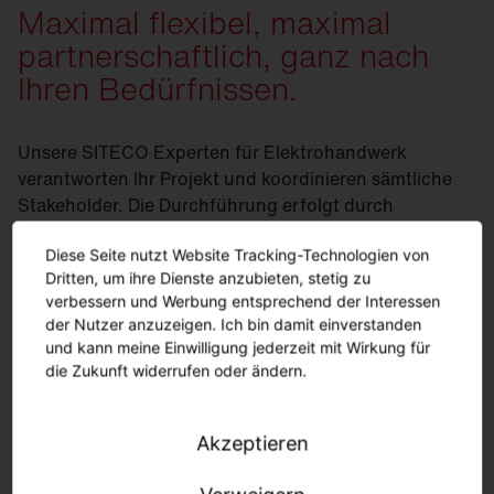
Maximal flexibel, maximal
partnerschaftlich, ganz nach
Ihren Bedürfnissen.
Unsere SITECO Experten für Elektrohandwerk
verantworten Ihr Projekt und koordinieren sämtliche
Stakeholder. Die Durchführung erfolgt durch
verlässliche Partner aus dem SITECO Partnernetzwerk.
Sie haben bereits lokale Partner, welche Sie gerne
Diese Seite nutzt Website Tracking-Technologien von
Dritten, um ihre Dienste anzubieten, stetig zu
einbinden möchten? Selbstverständlich binden wir
verbessern und Werbung entsprechend der Interessen
Ihre angestammten Fachbetriebe in das Projekt ein.
der Nutzer anzuzeigen. Ich bin damit einverstanden
und kann meine Einwilligung jederzeit mit Wirkung für
die Zukunft widerrufen oder ändern.
Technischer Service
Akzeptieren