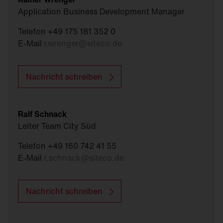
betragen, sofern dies für die dort ausgeübten
Application Business Development Manager
Sportarten erforderlich ist. Es ist möglichst die
niedrigste normkonforme Beleuchtungsklasse
Telefon +49 175 181 352 0
zu wählen.
E-Mail
r.wrenger
@
siteco.de
Mindestlebensdauer der Leuchte von 50.000 h
L80 B50
Nachricht schreiben
Fremdfinanzierung zulässig bei mind. 15 %
Eigenkapital
Ralf Schnack
Leiter Team City Süd
Telefon +49 160 742 41 55
E-Mail
r.schnack
@
siteco.de
Nachricht schreiben