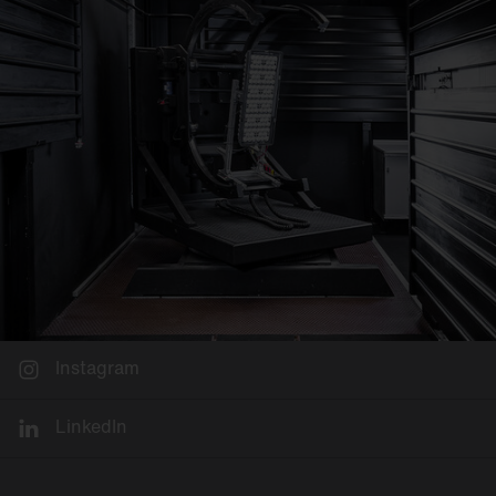
Sie auf
www.umweltfoerderung.at
.
Die Antragstellung ist nur online möglich, unter
www.umweltfoerderung.at/led
.
Instagram
LinkedIn