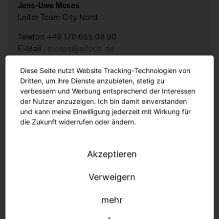
Jens-Uwe Moses
Leiter Team City Nord
Telefon +49 170 655 08 90
E-Mail
j.moses
@
siteco.de
Diese Seite nutzt Website Tracking-Technologien von
Nachricht schreiben
Dritten, um ihre Dienste anzubieten, stetig zu
verbessern und Werbung entsprechend der Interessen
der Nutzer anzuzeigen. Ich bin damit einverstanden
und kann meine Einwilligung jederzeit mit Wirkung für
Andreas Völtz
die Zukunft widerrufen oder ändern.
Leiter Project Sales
Telefon +49 171 350 65 29
Akzeptieren
E-Mail
a.voeltz
@
siteco.de
Verweigern
Nachricht schreiben
mehr