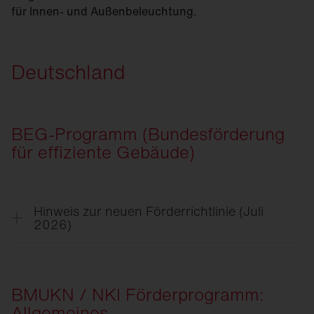
für Innen- und Außenbeleuchtung.
Deutschland
BEG-Programm (Bundesförderung
für effiziente Gebäude)
Hinweis zur neuen Förderrichtlinie (Juli
2026)
Im Zuge der am 21.07. veröffentlichten neuen
Förderrichtlinie entfällt die 15 %-Förderung für
die Beleuchtungssanierung in
BMUKN / NKI Förderprogramm:
Nichtwohngebäuden als Einzelmaßnahme.
Allgemeines