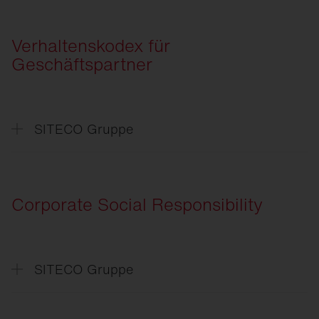
Einkaufsbedingungen
General
Terms and Conditions of Purchase
Verhaltenskodex für
Geschäftspartner
SITECO Gruppe
Verhaltenskodex
für Geschäftspartner
Code
of Conduct for Business Partners
Corporate Social Responsibility
SITECO Gruppe
CSR
-Absichtserklärung
CSR
-Declaration of Intent