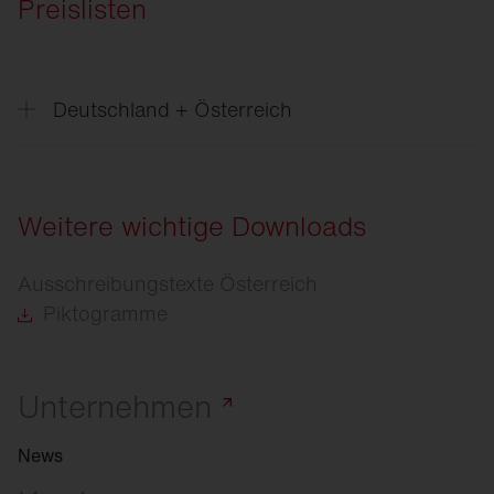
Preislisten
Deutschland + Österreich
Preisliste
Excel, Version 06/2026
Preisliste
Datanorm, Version 06/2026
Weitere wichtige Downloads
Preisliste
Eldanorm 96, Version 06/2026
Ausschreibungstexte Österreich
Preisliste
Eldanorm 2000, Version 06/2026
Piktogramme
Unternehmen
News