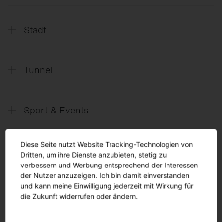
SITECO
Zukunft Bildung
SITECO
Zukunft Bildung
AT, CH
Stadt
SITECO
Zukunft Stadt
Tunnel
SITECO
Zukunft Tunnel
Sport & Events
SITECO
Zukunft Sport & Event
Diese Seite nutzt Website Tracking-Technologien von
SITECO
Arenabeleuchtung
Dritten, um ihre Dienste anzubieten, stetig zu
Lösungen
verbessern und Werbung entsprechend der Interessen
der Nutzer anzuzeigen. Ich bin damit einverstanden
und kann meine Einwilligung jederzeit mit Wirkung für
die Zukunft widerrufen oder ändern.
Turnkey Lösungen