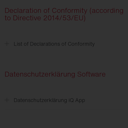
Declaration of Conformity (according
CSR
-Verpflichtungserklärung
to Directive 2014/53/EU)
CSR
-Declaration of Commitment
List of Declarations of Conformity
List of Declarations of
Conformity
Streetlight
SL 11 iQ
Datenschutzerklärung Software
Streetlight
SL 21 Micro/Mini/Midi iQ
Floodlight
FL 21 iQ
Datenschutzerklärung iQ App
DL
50 Mini iQ
Datenschutzerklärung
iQ App
DL
11 iQ
Endnutzerlizenzvereinbarung
iQ App
Matrixsensor