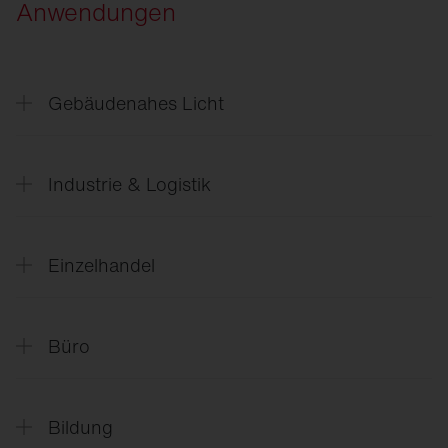
Anwendungen
Gebäudenahes Licht
CL
31 - Gebäudenahes Licht
Industrie & Logistik
SITECO
Zukunft Industrie
Einzelhandel
SITECO
Zukunft Einzelhandel
Büro
SITECO
Zukunft Büro
Bildung