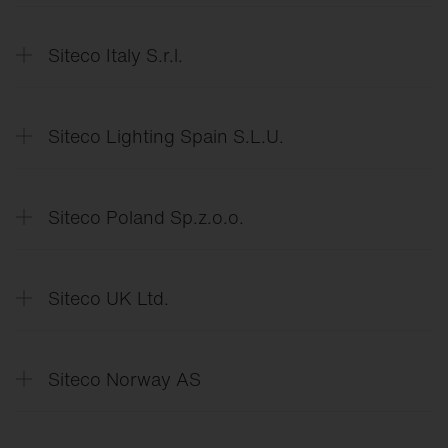
Condizioni
generali di vendita
Déclaration
de protection des données
Siteco Italy S.r.l.
Dichiarazione
di protezione dei dati
Siteco Lighting Spain S.L.U.
Declaración
de protección de datos
Siteco Poland Sp.z.o.o.
Deklaracja
o ochronie danych
Siteco UK Ltd.
Data
Protection Declaration
Siteco Norway AS
Erklæring
om databeskyttelse