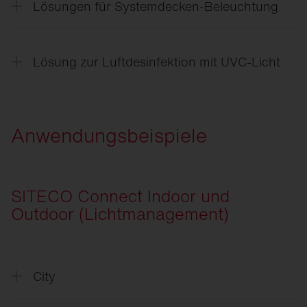
Lösungen für Systemdecken-Beleuchtung
SITECO
Sportstättensanierung Deutschland
SITECO
Sportstättensanierung Schweiz
SITECO
Lösungen für Systemdecken-
Beleuchtung
Lösung zur Luftdesinfektion mit UVC-Licht
SITECO
Turnkey Sport Deutschland
SITECO
Turnkey Sport Schweiz
SITECO
Lösung zur Luftdesinfektion mit UVC-
Licht
SITECO
Intelligente Mastlösungen
Anwendungsbeispiele
Intelligent
Play
SITECO Connect Indoor und
Outdoor (Lichtmanagement)
City
SITECO
Connect City