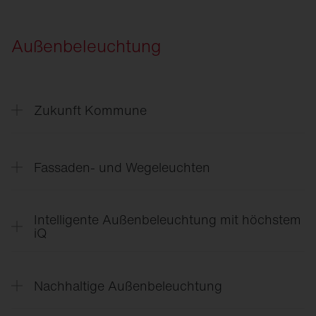
SITECO
Connect Beleuchtungssteuerung
SITECO
Connect 11
Außenbeleuchtung
SITECO
Connect 31 Office
SITECO
Sensorik in der Logistik
Zukunft Kommune
SITECO
Zukunft.Kommune
de
Fassaden- und Wegeleuchten
SITECO
Zukunft.Kommune
at/ch
CL
31 - Gebäudenahes Licht
Intelligente Außenbeleuchtung mit höchstem
iQ
SITECO
iQ
Nachhaltige Außenbeleuchtung
SITECO
iQ Quick Start Guide