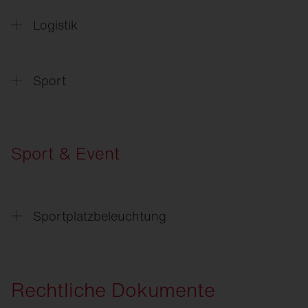
Logistik
SITECO
Dimmen statt abklemmen
SITECO
Sensorik in der Logistik
Sport
SITECO
Connect Sport
Sport & Event
Sportplatzbeleuchtung
SITECO
Anwendungsbeispiele
Sportplatzbeleuchtung
Rechtliche Dokumente