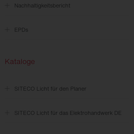
Nachhaltigkeitsbericht
Nachhaltigkeitsbericht
EPDs
Streetlight
SL 11 iQ EPD
Streetlight
SL 21 EPD
Kataloge
Streetlight
SL 31 EPD
Floodlight
FL 11 EPD
SITECO Licht für den Planer
SITECO
Licht für den Planer
SITECO Licht für das Elektrohandwerk DE
SITECO
Beleuchtungslösungen für den
gesamten Standort DE