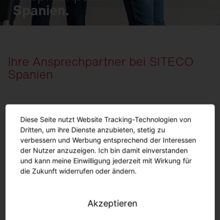
Spanien.
Ihre Ansprechpartner bei SITECO
Spanien
Kundenservice
Diese Seite nutzt Website Tracking-Technologien von
Dritten, um ihre Dienste anzubieten, stetig zu
Christel Andrzejak
verbessern und Werbung entsprechend der Interessen
der Nutzer anzuzeigen. Ich bin damit einverstanden
Sales Coordinator
Management
und kann meine Einwilligung jederzeit mit Wirkung für
Av. Leonardo da Vinci 15
die Zukunft widerrufen oder ändern.
28906 Madrid
Miguel Villena
Vertriebsleiter Spanien
E-Mail:
c.andrzejak
@
siteco.
com
Vertrieb
Av. Leonardo da Vinci 15
Akzeptieren
28906 Madrid