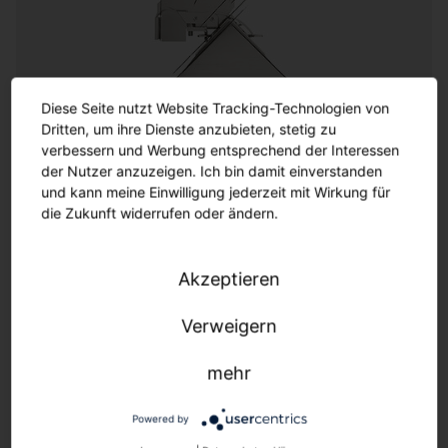
Customization
Diese Seite nutzt Website Tracking-Technologien von
Dritten, um ihre Dienste anzubieten, stetig zu
Customization
verbessern und Werbung entsprechend der Interessen
der Nutzer anzuzeigen. Ich bin damit einverstanden
und kann meine Einwilligung jederzeit mit Wirkung für
Wo die Variantenvielfalt des Katalogs endet, beginnt
die Zukunft widerrufen oder ändern.
die fast unendliche Varianz der Customization-
Möglichkeiten. SITECO bietet durch ein erfahrenes
Team an Designern und Ingenieuren ein breites
Akzeptieren
Spektrum an Optionen für maßgeschneiderte
Lösungen. Made in Germany ermöglicht uns
Verweigern
zusätzliche Flexibilität und Geschwindigkeit.
mehr
Wir leben Kundennähe durch Flexibilität &
Geschwindigkeit.
Powered by