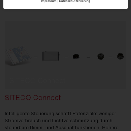
Impressum
|
Datenschutzerklärung
SITECO Connect
SITECO Connect
Intelligente Steuerung schafft Potenziale: weniger
Stromverbrauch und Lichtverschmutzung durch
steuerbare Dimm- und Abschaltfunktionen. Höhere