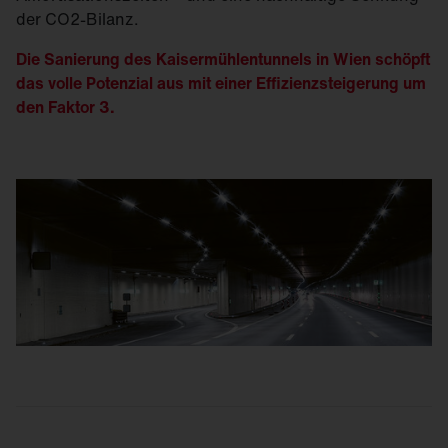
der CO2-Bilanz.
Die Sanierung des Kaisermühlentunnels in Wien schöpft
das volle Potenzial aus mit einer Effizienzsteigerung um
den Faktor 3.