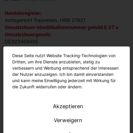
Handelsregister:
Amtsgericht Traunstein, HRB 27821
Umsatzsteuer-Identifikationsnummer gemäß § 27 a
Umsatzsteuergesetz:
DE323468495
Steuer-Nr.:
163/115/30538
WEEE/EAR-Reg.-Nr.:
DE 88203383
Diese Seite nutzt Website Tracking-Technologien von
Dritten, um ihre Dienste anzubieten, stetig zu
Geschaeftsfuehrung:
verbessern und Werbung entsprechend der Interessen
Ralph Hesse, Andreas Frank, Daniel Fischer
der Nutzer anzuzeigen. Ich bin damit einverstanden
und kann meine Einwilligung jederzeit mit Wirkung für
Vorsitzende des Aufsichtsrats:
die Zukunft widerrufen oder ändern.
Susanne Pertl
Inhaltlich Verantwortlicher gemäß § 18 Absatz 2 MStV:
Akzeptieren
Daniel Fischer
Geschäftliche Anschrift:
Verweigern
Georg-Simon-Ohm-Strasse 50