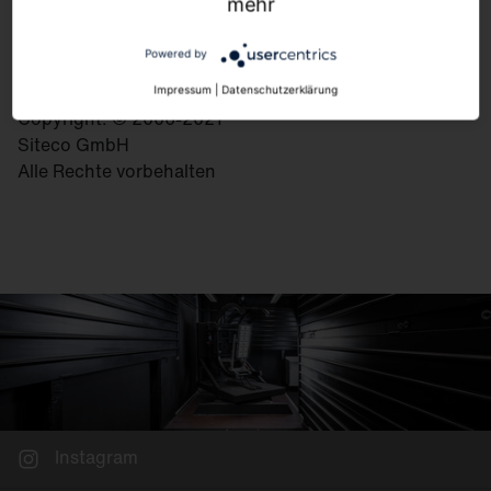
83301 Traunreut
mehr
Deutschland
Powered by
Impressum
|
Datenschutzerklärung
Copyright: © 2006-2021
Siteco GmbH
Alle Rechte vorbehalten
Instagram