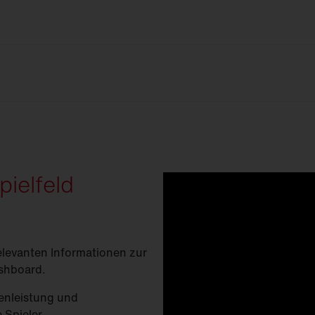
ierten Wartungsempfehlungen.
ler durch Identifikation beanspruchter
 Wartungs- und Schutzmaßnahmen.
e Wartung, gesteigerter Produktivität und
ielfeld
levanten Informationen zur
ashboard.
senleistung und
 Spieler.