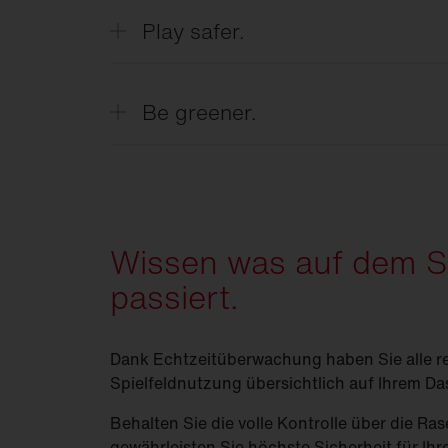
zum Zustand des Feldes und automatis
Play safer.
Minimale Verletzungsrisiken für die Spie
Bereiche und Planung entsprechender
Be greener.
Maximale Nachhaltigkeit durch effizient
verlängerter Lebensdauer des Rasens.
Wissen was auf dem Sp
passiert.
Dank Echtzeitüberwachung haben Sie alle re
Spielfeldnutzung übersichtlich auf Ihrem D
Behalten Sie die volle Kontrolle über die Ra
gewährleisten Sie höchste Sicherheit für Ihre