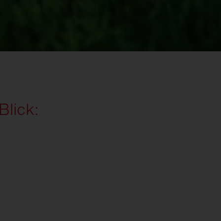
Blick:
rch präzise Echtzeitdaten zur
pielfeldes durch Echtzeit-Datenanalysen