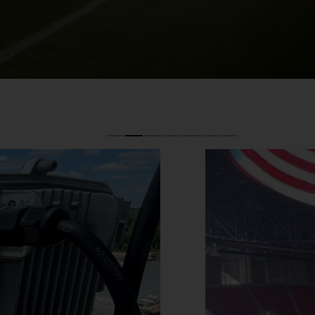
Feucht­raum­leuchten
Hallenleuchten
Lichtmanagement
Innenleuchten
Gebäudenahes
Licht