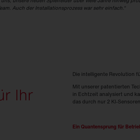
s uns, unsere neuen Spielfelder über viele Jahre hinweg proa
eam. Auch der Installationsprozess war sehr einfach.“
Die intelligente Revolution 
Mit unserer patentierten Te
r Ihr
in Echtzeit analysiert und 
das durch nur 2 KI-Sensoren
Ein Quantensprung für Betri