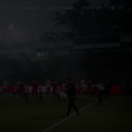
Support
Downloads
Merkliste
DE
dert für Neubau und
euchten
Downlights
nleuchten
Strahler und
Stromschienen
Einbauleuchten
Anbauleuchten
Hängeleuchten
Wand- und
Deckenleuchten
Lichtbandsysteme