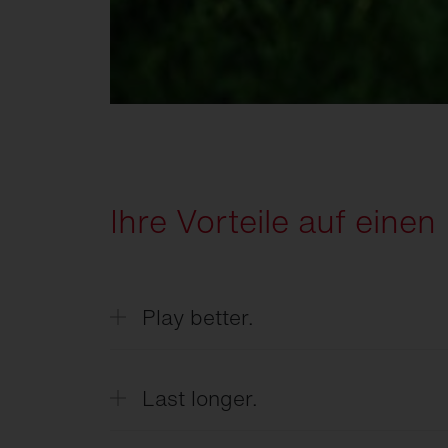
Ihre Vorteile auf einen 
Play better.
Jederzeit optimale Spielbedingungen du
Rasenqualität.
Last longer.
Verlängern Sie die Lebensdauer Ihres S