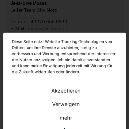
Jens-Uwe Moses
Leiter Team City Nord
Telefon +49 170 655 08 90
E-Mail
j.moses
@
siteco.de
Diese Seite nutzt Website Tracking-Technologien von
Nachricht schreiben
Dritten, um ihre Dienste anzubieten, stetig zu
verbessern und Werbung entsprechend der Interessen
der Nutzer anzuzeigen. Ich bin damit einverstanden
und kann meine Einwilligung jederzeit mit Wirkung für
Andreas Völtz
die Zukunft widerrufen oder ändern.
Leiter Project Sales
Telefon +49 171 350 65 29
Akzeptieren
E-Mail
a.voeltz
@
siteco.de
Verweigern
Nachricht schreiben
mehr