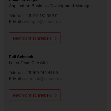
betragen, sofern dies für die dort ausgeübten
Application Business Development Manager
Sportarten erforderlich ist. Es ist möglichst die
niedrigste normkonforme Beleuchtungsklasse
Telefon +49 175 181 352 0
zu wählen.
E-Mail
r.wrenger
@
siteco.de
Mindestlebensdauer der Leuchte von 50.000 h
L80 B50
Nachricht schreiben
Fremdfinanzierung zulässig bei mind. 15 %
Eigenkapital
Ralf Schnack
Leiter Team City Süd
Telefon +49 160 742 41 55
E-Mail
r.schnack
@
siteco.de
Nachricht schreiben