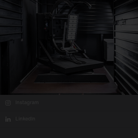
Sie auf
www.umweltfoerderung.at
.
Die Antragstellung ist nur online möglich, unter
www.umweltfoerderung.at/led
.
Instagram
LinkedIn