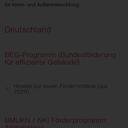
für Innen- und Außenbeleuchtung.
Deutschland
BEG-Programm (Bundesförderung
für effiziente Gebäude)
Hinweis zur neuen Förderrichtlinie (Juli
2026)
Im Zuge der am 21.07. veröffentlichten neuen
Förderrichtlinie entfällt die 15 %-Förderung für
die Beleuchtungssanierung in
BMUKN / NKI Förderprogramm:
Nichtwohngebäuden als Einzelmaßnahme.
Allgemeines